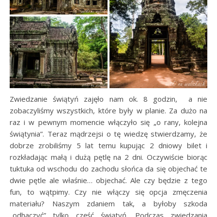
Zwiedzanie świątyń zajęło nam ok. 8 godzin, a nie
zobaczyliśmy wszystkich, które były w planie. Za dużo na
raz i w pewnym momencie włączyło się „o rany, kolejna
świątynia”. Teraz mądrzejsi o tę wiedzę stwierdzamy, że
dobrze zrobiliśmy 5 lat temu kupując 2 dniowy bilet i
rozkładając małą i dużą pętlę na 2 dni. Oczywiście biorąc
tuktuka od wschodu do zachodu słońca da się objechać te
dwie pętle ale właśnie… objechać. Ale czy będzie z tego
fun, to wątpimy. Czy nie włączy się opcja zmęczenia
materiału? Naszym zdaniem tak, a byłoby szkoda
„odhaczyć” tylko część świątyń. Podczas zwiedzania