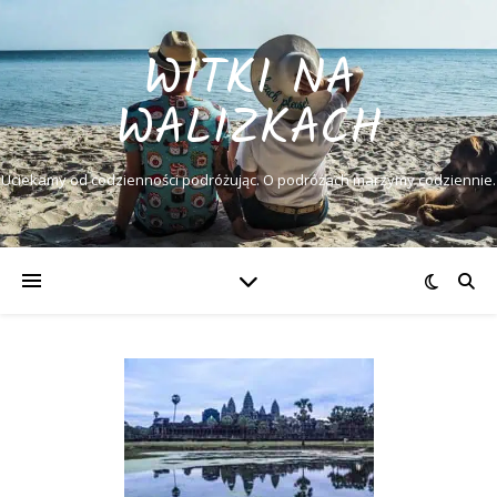
WITKI NA
WALIZKACH
Uciekamy od codzienności podróżując. O podróżach marzymy codziennie.