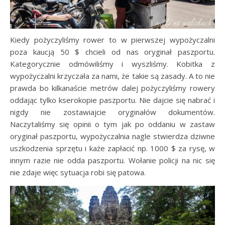
Kiedy pożyczyliśmy rower to w pierwszej wypożyczalni
poza kaucją 50 $ chcieli od nas oryginał paszportu.
Kategorycznie odmówiliśmy i wyszliśmy. Kobitka z
wypożyczalni krzyczała za nami, że takie są zasady. A to nie
prawda bo kilkanaście metrów dalej pożyczyliśmy rowery
oddając tylko kserokopie paszportu. Nie dajcie się nabrać i
nigdy nie zostawiajcie oryginałów dokumentów.
Naczytaliśmy się opinii o tym jak po oddaniu w zastaw
oryginał paszportu, wypożyczalnia nagle stwierdza dziwne
uszkodzenia sprzętu i każe zapłacić np. 1000 $ za rysę, w
innym razie nie odda paszportu. Wołanie policji na nic się
nie zdaje więc sytuacja robi się patowa.