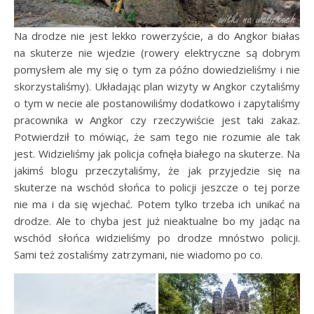
Na drodze nie jest lekko rowerzyście, a do Angkor białas
na skuterze nie wjedzie (rowery elektryczne są dobrym
pomysłem ale my się o tym za późno dowiedzieliśmy i nie
skorzystaliśmy). Układając plan wizyty w Angkor czytaliśmy
o tym w necie ale postanowiliśmy dodatkowo i zapytaliśmy
pracownika w Angkor czy rzeczywiście jest taki zakaz.
Potwierdził to mówiąc, że sam tego nie rozumie ale tak
jest. Widzieliśmy jak policja cofnęła białego na skuterze. Na
jakimś blogu przeczytaliśmy, że jak przyjedzie się na
skuterze na wschód słońca to policji jeszcze o tej porze
nie ma i da się wjechać. Potem tylko trzeba ich unikać na
drodze. Ale to chyba jest już nieaktualne bo my jadąc na
wschód słońca widzieliśmy po drodze mnóstwo policji.
Sami też zostaliśmy zatrzymani, nie wiadomo po co.