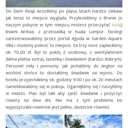
Do Siem Reap wróciliśmy po pięciu latach bardzo ciekawi
jak teraz to miejsce wygląda. Przylecieliśmy z Brunei (o
naszym pobycie w tym miejscu możesz przeczytać
tutaj
)
liniami AirAsia, z przesiadką w Kuala Lumpur. Noclegi
zarezerwowaliśmy przez portal Agoda w Garden Aquare
Villa i możemy polecić to miejsce. Za trzy noce zapłaciliśmy
ok. 70,00 zł. Był to pokój 2 osobowy, z wentylatorem
(klima płatna extra), łazienką i śniadaniem (bardzo dobrym).
Personel miły i pomocny. Jak jechaliśmy do Angkor na
wschód słońca to dostaliśmy śniadanie na wynos. Do
hotelu przyjechaliśmy ok. godziny 9.00 i po ok. 20 minutach
zameldowaliśmy się w pokoju. Ogarnęliśmy się i ruszyliśmy
w miasto. Plan był taki aby zjeść śniadanie i pożyczyć
rowery na dwa dni. Nie ma z tym problemu bo
wypożyczalni rowerów jest pełno, skuterów również.