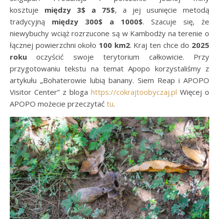
kosztuje
między 3$ a 75$
, a jej usunięcie metodą
tradycyjną
między 300$ a 1000$
. Szacuje się, że
niewybuchy wciąż rozrzucone są w Kambodży na terenie o
łącznej powierzchni około
100 km2
. Kraj ten chce do
2025
roku
oczyścić swoje terytorium całkowicie. Przy
przygotowaniu tekstu na temat Apopo korzystaliśmy z
artykułu „Bohaterowie lubią banany. Siem Reap i APOPO
Visitor Center” z bloga
https://cokrajtoobyczaj.pl
Więcej o
APOPO możecie przeczytać
tu
.