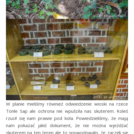
W planie mieliśmy również odwiedzenie wioski na rzece
Tonle Sap ale ochrona nie wpuściła nas skuterem. Koleś
rzucił się nam prawie pod koła. Powiedzieliśmy, że mają
nam pokazać jakiś dokument, że nie można wjeżdżać
skuterem na ten teren ale to spowodowało, że zaczęli się