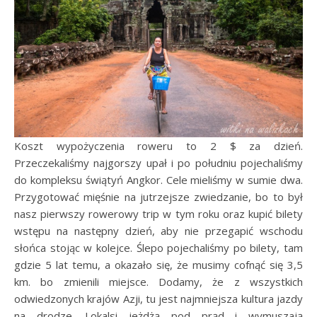
Koszt wypożyczenia roweru to 2 $ za dzień.
Przeczekaliśmy najgorszy upał i po południu pojechaliśmy
do kompleksu świątyń Angkor. Cele mieliśmy w sumie dwa.
Przygotować mięśnie na jutrzejsze zwiedzanie, bo to był
nasz pierwszy rowerowy trip w tym roku oraz kupić bilety
wstępu na następny dzień, aby nie przegapić wschodu
słońca stojąc w kolejce. Ślepo pojechaliśmy po bilety, tam
gdzie 5 lat temu, a okazało się, że musimy cofnąć się 3,5
km. bo zmienili miejsce. Dodamy, że z wszystkich
odwiedzonych krajów Azji, tu jest najmniejsza kultura jazdy
na drodze. Lokalsi jeżdżą pod prąd i wymuszają