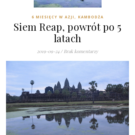
,
6 MIESIĘCY W AZJI
KAMBODŻA
Siem Reap, powrót po 5
latach
2019-09-24
/
Brak komentarzy