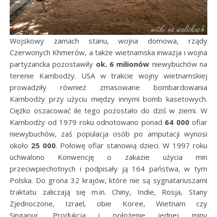
Wojskowy zamach stanu, wojna domowa, rządy
Czerwonych Khmerów, a także wietnamska inwazja i wojna
partyzancka pozostawiły
ok. 6 milionów
niewybuchów na
terenie Kambodży. USA w trakcie wojny wietnamskiej
prowadziły również zmasowane bombardowania
Kambodży przy użyciu między innymi bomb kasetowych.
Ciężko oszacować ile tego pozostało do dziś w ziemi. W
Kambodży od 1979 roku odnotowano ponad
64 000
ofiar
niewybuchów, zaś populacja osób po amputacji wynosi
około
25 000
. Połowę ofiar stanowią dzieci. W 1997 roku
uchwalono Konwencję o zakazie użycia min
przeciwpiechotnych i podpisały ją 164 państwa, w tym
Polska. Do grona 32 krajów, które nie są sygnatariuszami
traktatu zaliczają się m.in. Chiny, Indie, Rosja, Stany
Zjednoczone, Izrael, obie Koree, Wietnam czy
Singapur. Produkcja i położenie jednej miny