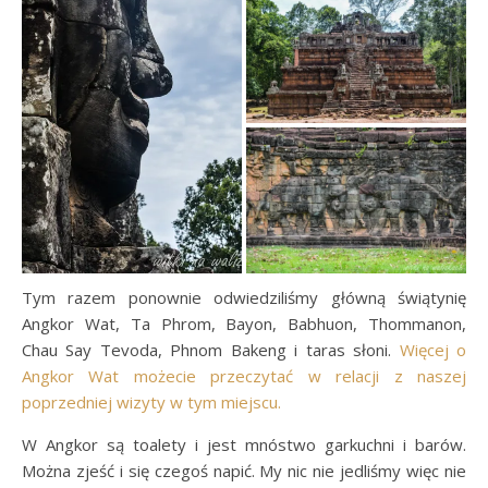
Tym razem ponownie odwiedziliśmy główną świątynię
Angkor Wat, Ta Phrom, Bayon, Babhuon, Thommanon,
Chau Say Tevoda, Phnom Bakeng i taras słoni.
Więcej o
Angkor Wat możecie przeczytać w relacji z naszej
poprzedniej wizyty w tym miejscu.
W Angkor są toalety i jest mnóstwo garkuchni i barów.
Można zjeść i się czegoś napić. My nic nie jedliśmy więc nie