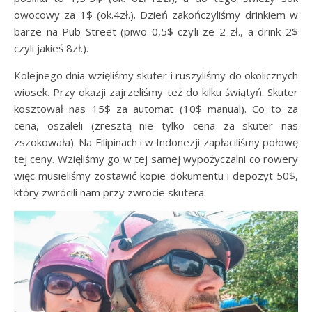
owocowy za 1$ (ok.4zł.). Dzień zakończyliśmy drinkiem w
barze na Pub Street (piwo 0,5$ czyli ze 2 zł., a drink 2$
czyli jakieś 8zł.).
Kolejnego dnia wzięliśmy skuter i ruszyliśmy do okolicznych
wiosek. Przy okazji zajrzeliśmy też do kilku świątyń. Skuter
kosztował nas 15$ za automat (10$ manual). Co to za
cena, oszaleli (zresztą nie tylko cena za skuter nas
zszokowała). Na Filipinach i w Indonezji zapłaciliśmy połowę
tej ceny. Wzięliśmy go w tej samej wypożyczalni co rowery
więc musieliśmy zostawić kopie dokumentu i depozyt 50$,
który zwrócili nam przy zwrocie skutera.