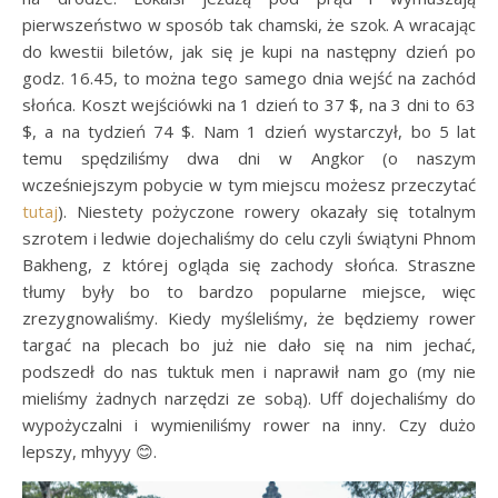
pierwszeństwo w sposób tak chamski, że szok. A wracając
do kwestii biletów, jak się je kupi na następny dzień po
godz. 16.45, to można tego samego dnia wejść na zachód
słońca. Koszt wejściówki na 1 dzień to 37 $, na 3 dni to 63
$, a na tydzień 74 $. Nam 1 dzień wystarczył, bo 5 lat
temu spędziliśmy dwa dni w Angkor (o naszym
wcześniejszym pobycie w tym miejscu możesz przeczytać
tutaj
). Niestety pożyczone rowery okazały się totalnym
szrotem i ledwie dojechaliśmy do celu czyli świątyni Phnom
Bakheng, z której ogląda się zachody słońca. Straszne
tłumy były bo to bardzo popularne miejsce, więc
zrezygnowaliśmy. Kiedy myśleliśmy, że będziemy rower
targać na plecach bo już nie dało się na nim jechać,
podszedł do nas tuktuk men i naprawił nam go (my nie
mieliśmy żadnych narzędzi ze sobą). Uff dojechaliśmy do
wypożyczalni i wymieniliśmy rower na inny. Czy dużo
lepszy, mhyyy 😊.