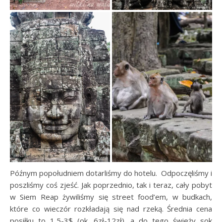
Późnym popołudniem dotarliśmy do hotelu. Odpoczęliśmy i
poszliśmy coś zjeść. Jak poprzednio, tak i teraz, cały pobyt
w Siem Reap żywiliśmy się street food’em, w budkach,
które co wieczór rozkładają się nad rzeką. Średnia cena
posiłku to 1,5-3$ (ok. 6zł-12zł), a do tego świeży sok