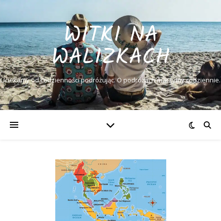
WITKI NA
WALIZKACH
Uciekamy od codzienności podróżując. O podróżach marzymy codziennie.