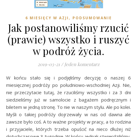
,
6 MIESIĘCY W AZJI
PODSUMOWANIE
Jak postanowiliśmy rzucić
(prawie) wszystko i ruszyć
w podróż życia.
2019-03-21
/
Jeden komentarz
W końcu stało się i podjęliśmy decyzję o naszej 6
miesięcznej podróży po południowo-wschodniej Azji. Nie,
nie przeczytacie tutaj, że rzuciliśmy wszystko i za 3 dni
siedzieliśmy już w samolocie z bagażem podręcznym i
biletem w jedną stronę. To nie w naszym stylu. Ale po kolei.
Myśli o takiej podróży dojrzewały w nas od dawna ale
zawsze było coś. A to ważne projekty w pracy, a to rodzina
i przyjaciele, których trzeba opuścić na nieco dłużej niż
dotychczasowe 3 tygodnie. W końcu jednak stwierdziliśmy,