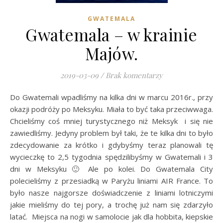
GWATEMALA
Gwatemala – w krainie
Majów.
2019-03-09
/
Brak komentarzy
Do Gwatemali wpadliśmy na kilka dni w marcu 2016r., przy
okazji podróży po Meksyku. Miała to być taka przeciwwaga.
Chcieliśmy coś mniej turystycznego niż Meksyk i się nie
zawiedliśmy. Jedyny problem był taki, że te kilka dni to było
zdecydowanie za krótko i gdybyśmy teraz planowali tę
wycieczkę to 2,5 tygodnia spędzilibyśmy w Gwatemali i 3
dni w Meksyku 🙂 Ale po kolei. Do Gwatemala City
polecieliśmy z przesiadką w Paryżu liniami AIR France. To
było nasze najgorsze doświadczenie z liniami lotniczymi
jakie mieliśmy do tej pory, a trochę już nam się zdarzyło
latać. Miejsca na nogi w samolocie jak dla hobbita, kiepskie