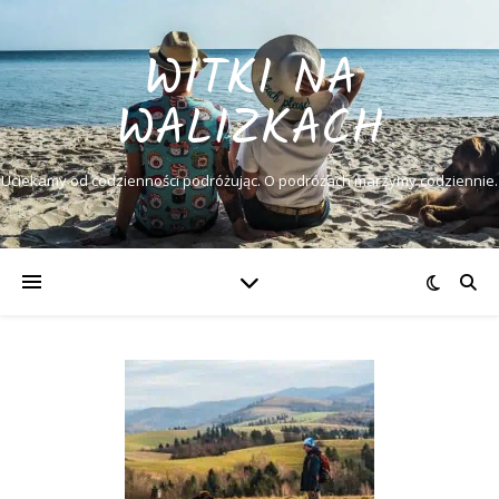
WITKI NA
WALIZKACH
Uciekamy od codzienności podróżując. O podróżach marzymy codziennie.