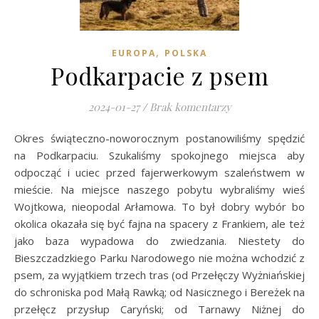
,
EUROPA
POLSKA
Podkarpacie z psem
2024-01-27
/
Brak komentarzy
Okres świąteczno-noworocznym postanowiliśmy spędzić
na Podkarpaciu. Szukaliśmy spokojnego miejsca aby
odpocząć i uciec przed fajerwerkowym szaleństwem w
mieście. Na miejsce naszego pobytu wybraliśmy wieś
Wojtkowa, nieopodal Arłamowa. To był dobry wybór bo
okolica okazała się być fajna na spacery z Frankiem, ale też
jako baza wypadowa do zwiedzania. Niestety do
Bieszczadzkiego Parku Narodowego nie można wchodzić z
psem, za wyjątkiem trzech tras (od Przełęczy Wyżniańskiej
do schroniska pod Małą Rawką; od Nasicznego i Bereżek na
przełęcz przysłup Caryński; od Tarnawy Niżnej do