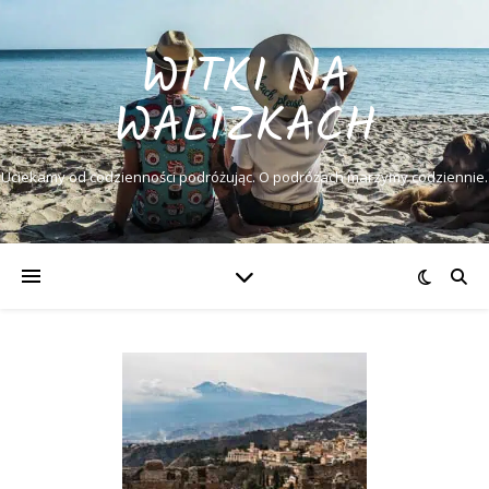
WITKI NA
WALIZKACH
Uciekamy od codzienności podróżując. O podróżach marzymy codziennie.