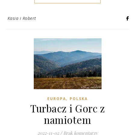
Kasia i Robert
,
EUROPA
POLSKA
Turbacz i Gorc z
namiotem
2022-11-02
/
Brak komentarzy