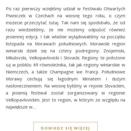
Po raz pierwszy wzięliśmy udział w Festiwalu Otwartych
Piwniczek w Czechach na wiosnę tego roku, o czym
możecie przeczytać tutaj. Tak nam się spodobało, że od
razu wiedzieliśmy, że nie możemy odpuścić również
jesiennej edycji. I tak właśnie wylądowaliśmy na początku
listopada na Morawach południowych. Morawski region
winiarski dzieli się na cztery podregiony: Znojemski,
Mikulovski, Velkopavlovicki i Slovacki. Regiony te położone
są w pobliżu 49 równoleżnika, tak jak regiony winiarskie w
Niemczech, a także Champagne we Francji. Południowe
Morawy cechują się łagodnym klimatem i dużym
nasłonecznieniem. Na wiosnę byliśmy w rejonie Slovackim,
a jesienią festiwal został zorganizowany w regionie
Velkopavlovickim. Jest to region, w którym ze względu na
największe w…
DOWIEDZ SIĘ WIĘCEJ