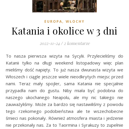
,
EUROPA
WŁOCHY
Katania i okolice w 3 dni
2022-11-24
/
2 komentarze
To nasza pierwsza wizyta na Sycylii. Przylecieliśmy do
Katanii tylko na długi weekend listopadowy więc plan
mieliśmy dość napięty. To już nasza dwunasta wizyta we
Włoszech i ciągle jeszcze wiele nieodkrytych miejsc przed
nami. Teraz mały spojler, sama Katania nie specjalnie
przypadła nam do gustu. Niby miała być podobna do
naszego ukochanego Neapolu, ale my nic takiego nie
zauważyliśmy. Może za bardzo się nastawiliśmy z powodu
tego rzekomego podobieństwa ale te wszechobecne
śmieci nas pokonały. Również atmosfera miasta i jedzenie
nie przekonały nas. Za to Taormina i Syrakuzy to zupełnie