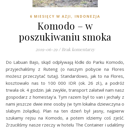
,
6 MIESIĘCY W AZJI
INDONEZJA
Komodo – w
poszukiwaniu smoka
2019-06-29
/
Brak komentarzy
Do Labuan Bajo, skąd odpływają łódki do Parku Komodo,
przyjechaliśmy z Ruteng (o naszym pobycie na Flores
możesz przeczytać tutaj). Standardowo, jak to na Flores,
kosztowało nas to 100 000 IDR (ok. 26 zł.), a podróż
trwała ok. 4 godzin. Jak zwykle, transport załatwił nam nasz
gospodarz z homestay’a. Tym razem był to van i jechały z
nami jeszcze dwie inne osoby (w tym lokalna dziewczyna o
słabym żołądku). Plan na ten dzień był jasny, najpierw
szukamy rejsu na Komodo, a potem idziemy coś zjeść.
Zrzuciliśmy nasze rzeczy w hotelu The Container i udaliśmy