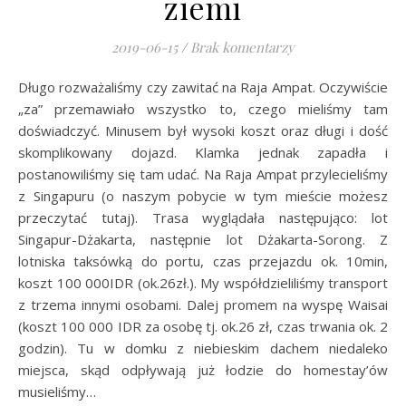
ziemi
2019-06-15
/
Brak komentarzy
Długo rozważaliśmy czy zawitać na Raja Ampat. Oczywiście
„za” przemawiało wszystko to, czego mieliśmy tam
doświadczyć. Minusem był wysoki koszt oraz długi i dość
skomplikowany dojazd. Klamka jednak zapadła i
postanowiliśmy się tam udać. Na Raja Ampat przylecieliśmy
z Singapuru (o naszym pobycie w tym mieście możesz
przeczytać tutaj). Trasa wyglądała następująco: lot
Singapur-Dżakarta, następnie lot Dżakarta-Sorong. Z
lotniska taksówką do portu, czas przejazdu ok. 10min,
koszt 100 000IDR (ok.26zł.). My współdzieliliśmy transport
z trzema innymi osobami. Dalej promem na wyspę Waisai
(koszt 100 000 IDR za osobę tj. ok.26 zł, czas trwania ok. 2
godzin). Tu w domku z niebieskim dachem niedaleko
miejsca, skąd odpływają już łodzie do homestay’ów
musieliśmy…