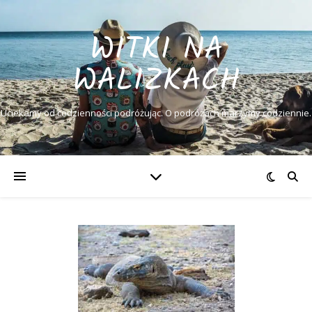
WITKI NA
WALIZKACH
Uciekamy od codzienności podróżując. O podróżach marzymy codziennie.