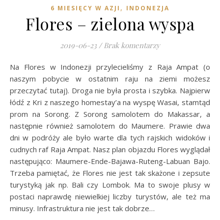
,
6 MIESIĘCY W AZJI
INDONEZJA
Flores – zielona wyspa
2019-06-23
/
Brak komentarzy
Na Flores w Indonezji przylecieliśmy z Raja Ampat (o
naszym pobycie w ostatnim raju na ziemi możesz
przeczytać tutaj). Droga nie była prosta i szybka. Najpierw
łódź z Kri z naszego homestay’a na wyspę Wasai, stamtąd
prom na Sorong. Z Sorong samolotem do Makassar, a
następnie również samolotem do Maumere. Prawie dwa
dni w podróży ale było warte dla tych rajskich widoków i
cudnych raf Raja Ampat. Nasz plan objazdu Flores wyglądał
następująco: Maumere-Ende-Bajawa-Ruteng-Labuan Bajo.
Trzeba pamiętać, że Flores nie jest tak skażone i zepsute
turystyką jak np. Bali czy Lombok. Ma to swoje plusy w
postaci naprawdę niewielkiej liczby turystów, ale też ma
minusy. Infrastruktura nie jest tak dobrze…