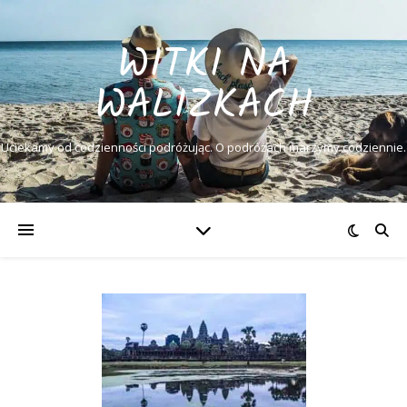
WITKI NA
WALIZKACH
Uciekamy od codzienności podróżując. O podróżach marzymy codziennie.