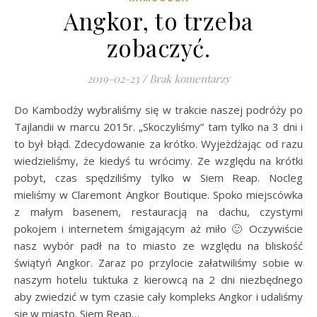
Angkor, to trzeba
zobaczyć.
2019-02-23
/
Brak komentarzy
Do Kambodży wybraliśmy się w trakcie naszej podróży po
Tajlandii w marcu 2015r. „Skoczyliśmy” tam tylko na 3 dni i
to był błąd. Zdecydowanie za krótko. Wyjeżdżając od razu
wiedzieliśmy, że kiedyś tu wrócimy. Ze względu na krótki
pobyt, czas spędziliśmy tylko w Siem Reap. Nocleg
mieliśmy w Claremont Angkor Boutique. Spoko miejscówka
z małym basenem, restauracją na dachu, czystymi
pokojem i internetem śmigającym aż miło 🙂 Oczywiście
nasz wybór padł na to miasto ze względu na bliskość
świątyń Angkor. Zaraz po przylocie załatwiliśmy sobie w
naszym hotelu tuktuka z kierowcą na 2 dni niezbędnego
aby zwiedzić w tym czasie cały kompleks Angkor i udaliśmy
się w miasto. Siem Reap…