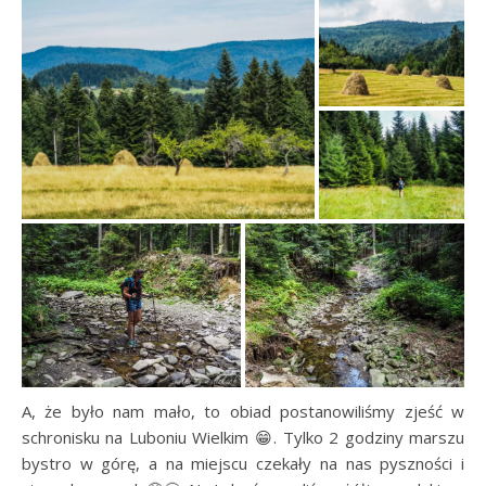
A, że było nam mało, to obiad postanowiliśmy zjeść w
schronisku na Luboniu Wielkim 😁. Tylko 2 godziny marszu
bystro w górę, a na miejscu czekały na nas pyszności i