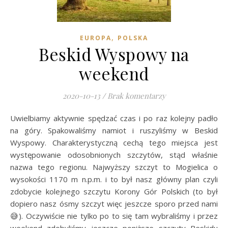
,
EUROPA
POLSKA
Beskid Wyspowy na
weekend
2020-10-13
/
Brak komentarzy
Uwielbiamy aktywnie spędzać czas i po raz kolejny padło
na góry. Spakowaliśmy namiot i ruszyliśmy w Beskid
Wyspowy. Charakterystyczną cechą tego miejsca jest
występowanie odosobnionych szczytów, stąd właśnie
nazwa tego regionu. Najwyższy szczyt to Mogielica o
wysokości 1170 m n.p.m. i to był nasz główny plan czyli
zdobycie kolejnego szczytu Korony Gór Polskich (to był
dopiero nasz ósmy szczyt więc jeszcze sporo przed nami
😅). Oczywiście nie tylko po to się tam wybraliśmy i przez