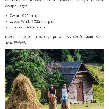
weekend zdobyliśmy jeszcze poniższe szczyty Beskidu
Wyspowego:
Ćwilin 1072 m n.p.m
Luboń Wielki 1022 m n.p.m
Lubomir 940 m n.p.m
Razem daje to 4158 czyli prawie wysokość Mont Blanc
hehe 🤣🤣🤣.