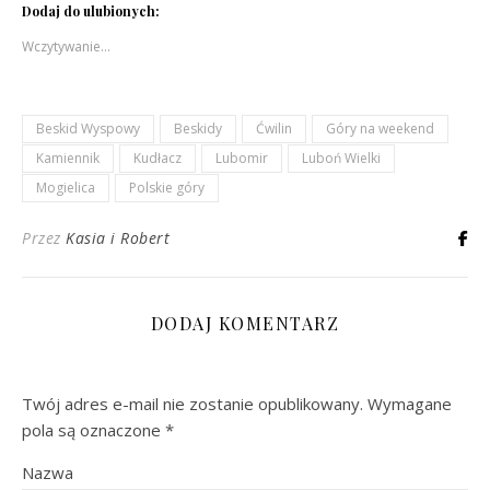
Dodaj do ulubionych:
Wczytywanie…
Beskid Wyspowy
Beskidy
Ćwilin
Góry na weekend
Kamiennik
Kudłacz
Lubomir
Luboń Wielki
Mogielica
Polskie góry
Przez
Kasia i Robert
DODAJ KOMENTARZ
Twój adres e-mail nie zostanie opublikowany.
Wymagane
pola są oznaczone
*
Nazwa