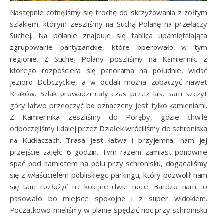
Następnie cofnęliśmy się trochę do skrzyżowania z żółtym
szlakiem, którym zeszliśmy na Suchą Polanę na przełączy
Suchej. Na polanie znajduje się tablica upamiętniająca
zgrupowanie partyzanckie, które operowało w tym
regionie. Z Suchej Polany poszliśmy na Kamiennik, z
którego rozpościera się panorama na południe, widać
jezioro Dobczyckie, a w oddali można zobaczyć nawet
Kraków. Szlak prowadzi cały czas przez las, sam szczyt
góry łatwo przeoczyć bo oznaczony jest tylko kamieniami.
Z Kamiennika zeszliśmy do Poręby, gdzie chwilę
odpoczęliśmy i dalej przez Działek wróciliśmy do schroniska
na Kudłaczach. Trasa jest łatwa i przyjemna, nam jej
przejście zajęło 6 godzin. Tym razem zamiast ponownie
spać pod namiotem na polu przy schronisku, dogadaliśmy
się z właścicielem pobliskiego parkingu, który pozwolił nam
się tam rozłożyć na kolejne dwie noce. Bardzo nam to
pasowało bo miejsce spokojne i z super widokiem.
Początkowo mieliśmy w planie spędzić noc przy schronisku