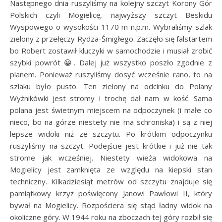
Następnego dnia ruszyliśmy na kolejny szczyt Korony Gór
Polskich czyli Mogielicę, najwyższy szczyt Beskidu
Wyspowego o wysokości 1170 m n.p.m. Wybraliśmy szlak
zielony z przełęczy Rydza-Śmigłego. Zaczęło się falstartem
bo Robert zostawił kluczyki w samochodzie i musiał zrobić
szybki powrót 😀. Dalej już wszystko poszło zgodnie z
planem. Ponieważ ruszyliśmy dosyć wcześnie rano, to na
szlaku było pusto. Ten zielony na odcinku do Polany
Wyżnikówki jest stromy i trochę dał nam w kość. Sama
polana jest świetnym miejscem na odpoczynek (i małe co
nieco, bo na górze niestety nie ma schroniska) i są z niej
lepsze widoki niż ze szczytu. Po krótkim odpoczynku
ruszyliśmy na szczyt. Podejście jest krótkie i już nie tak
strome jak wcześniej. Niestety wieża widokowa na
Mogielicy jest zamknięta ze względu na kiepski stan
techniczny. Kilkadziesiąt metrów od szczytu znajduje się
pamiątkowy krzyż poświęcony Janowi Pawłowi II, który
bywał na Mogielicy. Rozpościera się stąd ładny widok na
okoliczne góry. W 1944 roku na zboczach tej góry rozbił się