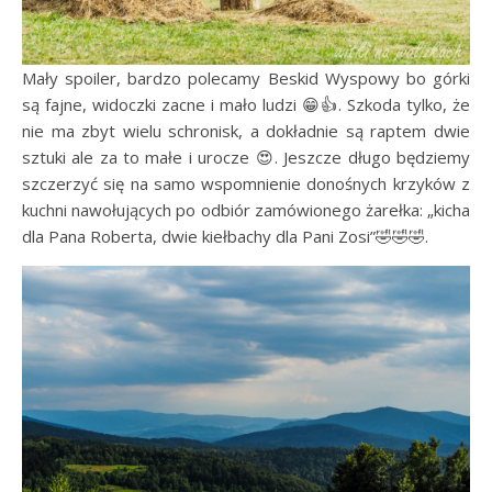
Mały spoiler, bardzo polecamy Beskid Wyspowy bo górki
są fajne, widoczki zacne i mało ludzi 😁👍. Szkoda tylko, że
nie ma zbyt wielu schronisk, a dokładnie są raptem dwie
sztuki ale za to małe i urocze 😍. Jeszcze długo będziemy
szczerzyć się na samo wspomnienie donośnych krzyków z
kuchni nawołujących po odbiór zamówionego żarełka: „kicha
dla Pana Roberta, dwie kiełbachy dla Pani Zosi”🤣🤣🤣.