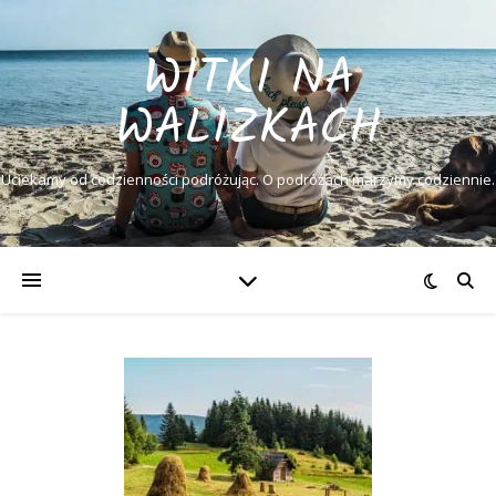
WITKI NA
WALIZKACH
Uciekamy od codzienności podróżując. O podróżach marzymy codziennie.