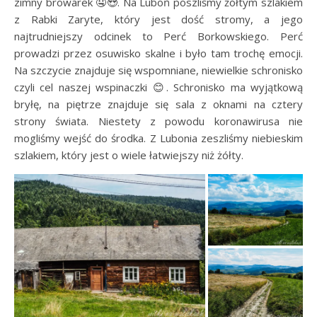
zimny browarek 🤤😍. Na Luboń poszliśmy żółtym szlakiem
z Rabki Zaryte, który jest dość stromy, a jego
najtrudniejszy odcinek to Perć Borkowskiego. Perć
prowadzi przez osuwisko skalne i było tam trochę emocji.
Na szczycie znajduje się wspomniane, niewielkie schronisko
czyli cel naszej wspinaczki 😊. Schronisko ma wyjątkową
bryłę, na piętrze znajduje się sala z oknami na cztery
strony świata. Niestety z powodu koronawirusa nie
mogliśmy wejść do środka. Z Lubonia zeszliśmy niebieskim
szlakiem, który jest o wiele łatwiejszy niż żółty.