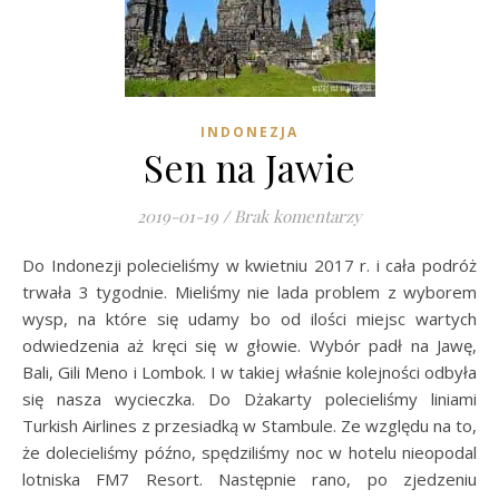
INDONEZJA
Sen na Jawie
2019-01-19
/
Brak komentarzy
Do Indonezji polecieliśmy w kwietniu 2017 r. i cała podróż
trwała 3 tygodnie. Mieliśmy nie lada problem z wyborem
wysp, na które się udamy bo od ilości miejsc wartych
odwiedzenia aż kręci się w głowie. Wybór padł na Jawę,
Bali, Gili Meno i Lombok. I w takiej właśnie kolejności odbyła
się nasza wycieczka. Do Dżakarty polecieliśmy liniami
Turkish Airlines z przesiadką w Stambule. Ze względu na to,
że dolecieliśmy późno, spędziliśmy noc w hotelu nieopodal
lotniska FM7 Resort. Następnie rano, po zjedzeniu