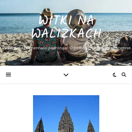
WITKI NA
WALIZKACH
Uciekamy od codzienności podróżując. O podróżach marzymy codziennie.