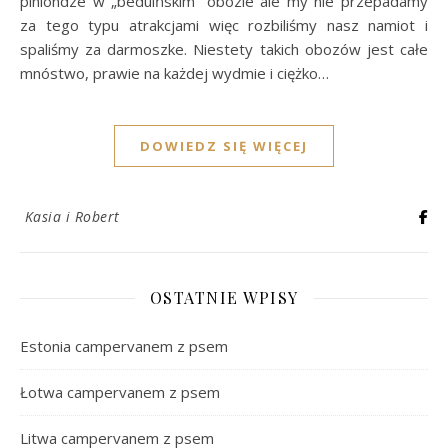
piniondze w „beduińskim” obozie ale my nie przepadamy
za tego typu atrakcjami więc rozbiliśmy nasz namiot i
spaliśmy za darmoszke. Niestety takich obozów jest całe
mnóstwo, prawie na każdej wydmie i ciężko…
DOWIEDZ SIĘ WIĘCEJ
Kasia i Robert
OSTATNIE WPISY
Estonia campervanem z psem
Łotwa campervanem z psem
Litwa campervanem z psem