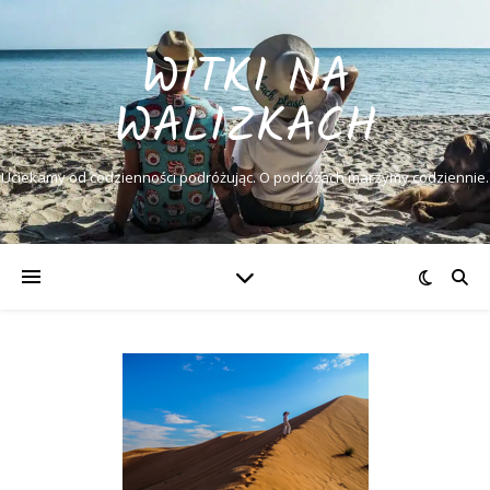
WITKI NA
WALIZKACH
Uciekamy od codzienności podróżując. O podróżach marzymy codziennie.