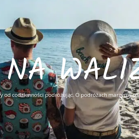
I NA WALI
 od codzienności podróżując. O podróżach marzymy co