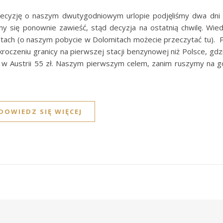
decyzję o naszym dwutygodniowym urlopie podjęliśmy dwa dni
y się ponownie zawieść, stąd decyzja na ostatnią chwilę. Wiedz
mitach (o naszym pobycie w Dolomitach możecie przeczytać tu). 
kroczeniu granicy na pierwszej stacji benzynowej niż Polsce, gdz
a w Austrii 55 zł. Naszym pierwszym celem, zanim ruszymy na gór
DOWIEDZ SIĘ WIĘCEJ