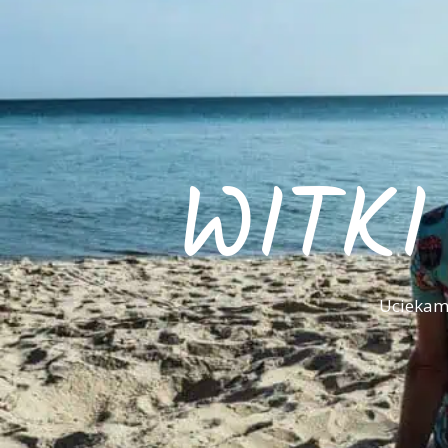
WITK
Uciekamy