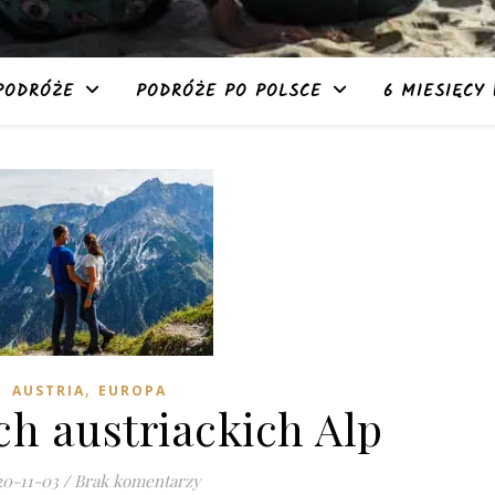
PODRÓŻE
PODRÓŻE PO POLSCE
6 MIESIĘCY 
,
AUSTRIA
EUROPA
ch austriackich Alp
20-11-03
/
Brak komentarzy