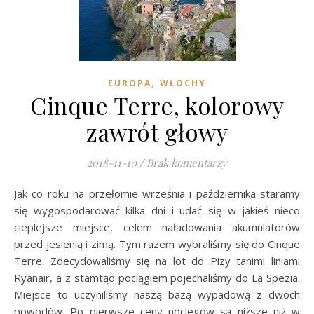
,
EUROPA
WŁOCHY
Cinque Terre, kolorowy
zawrót głowy
2018-11-10
/
Brak komentarzy
Jak co roku na przełomie września i października staramy
się wygospodarować kilka dni i udać się w jakieś nieco
cieplejsze miejsce, celem naładowania akumulatorów
przed jesienią i zimą. Tym razem wybraliśmy się do Cinque
Terre. Zdecydowaliśmy się na lot do Pizy tanimi liniami
Ryanair, a z stamtąd pociągiem pojechaliśmy do La Spezia.
Miejsce to uczyniliśmy naszą bazą wypadową z dwóch
powodów. Po pierwsze ceny noclegów są niższe niż w