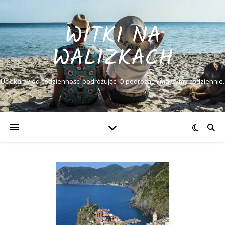
WITKI NA
WALIZKACH
Uciekamy od codzienności podróżując. O podróżach marzymy codziennie.