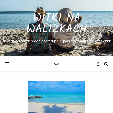
WITKI NA
WALIZKACH
Uciekamy od codzienności podróżując. O podróżach marzymy codziennie.