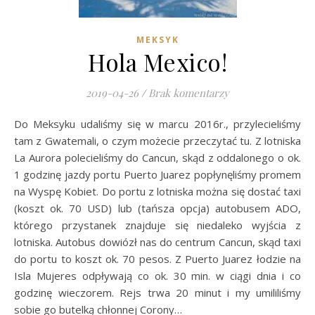
MEKSYK
Hola Mexico!
2019-04-26
/
Brak komentarzy
Do Meksyku udaliśmy się w marcu 2016r., przylecieliśmy
tam z Gwatemali, o czym możecie przeczytać tu. Z lotniska
La Aurora polecieliśmy do Cancun, skąd z oddalonego o ok.
1 godzinę jazdy portu Puerto Juarez popłynęliśmy promem
na Wyspę Kobiet. Do portu z lotniska można się dostać taxi
(koszt ok. 70 USD) lub (tańsza opcja) autobusem ADO,
którego przystanek znajduje się niedaleko wyjścia z
lotniska. Autobus dowiózł nas do centrum Cancun, skąd taxi
do portu to koszt ok. 70 pesos. Z Puerto Juarez łodzie na
Isla Mujeres odpływają co ok. 30 min. w ciągi dnia i co
godzinę wieczorem. Rejs trwa 20 minut i my umililiśmy
sobie go butelką chłonnej Corony…