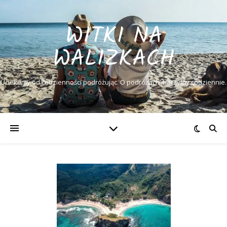
WITKI NA
WALIZKACH
Uciekamy od codzienności podróżując. O podróżach marzymy codziennie.