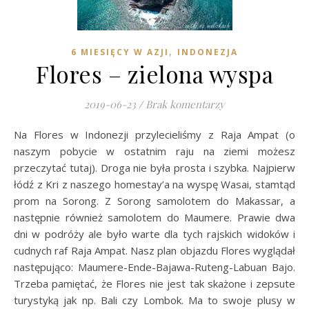
,
6 MIESIĘCY W AZJI
INDONEZJA
Flores – zielona wyspa
2019-06-23
/
Brak komentarzy
Na Flores w Indonezji przylecieliśmy z Raja Ampat (o
naszym pobycie w ostatnim raju na ziemi możesz
przeczytać tutaj). Droga nie była prosta i szybka. Najpierw
łódź z Kri z naszego homestay’a na wyspę Wasai, stamtąd
prom na Sorong. Z Sorong samolotem do Makassar, a
następnie również samolotem do Maumere. Prawie dwa
dni w podróży ale było warte dla tych rajskich widoków i
cudnych raf Raja Ampat. Nasz plan objazdu Flores wyglądał
następująco: Maumere-Ende-Bajawa-Ruteng-Labuan Bajo.
Trzeba pamiętać, że Flores nie jest tak skażone i zepsute
turystyką jak np. Bali czy Lombok. Ma to swoje plusy w