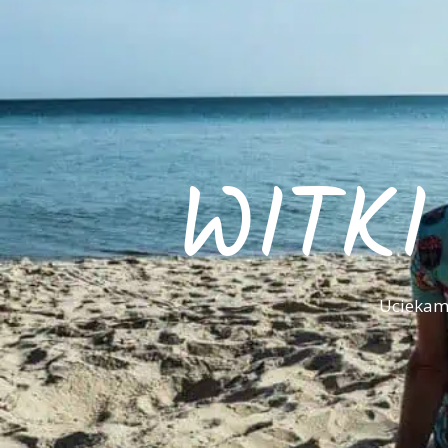
WITK
Uciekamy