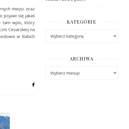
rnych miejsc oraz
o pojawi się jakaś
KATEGORIE
e tam wpis, który
zni Cesarskiej na
Kategorie
rpedowni w Babich
ARCHIWA
Archiwa