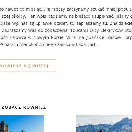
 to nawet co miesiąc. Siłą rzeczy zaczynamy szukać mniej popula
ej okolicy. Ten wpis będziemy na bieżąco uzupełniać, jeśli tylk
e plaże wg nas są „prawie dzikie”, to zapraszamy tu. Znajdzieci
. Zapraszamy was do zobaczenia: 100czni i Ulicy Elektryków Stoc
rności Falowca w Nowym Porcie Murali na gdańskiej Zaspie To
 Ponarach Niedokończonego zamku w Łapalicach…
DOWIEDZ SIĘ WIĘCEJ
ZOBACZ RÓWNIEŻ