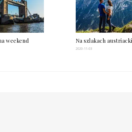
na weekend
Na szlakach austriack
2020-11-03