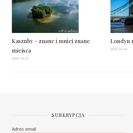
Kaszuby – znane i mniej znane
Londyn 
2020-02-26
miejsca
2023-10-23
SUBKRYPCJA
Adres email