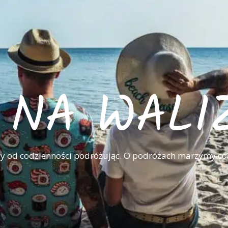
I NA WALI
 od codzienności podróżując. O podróżach marzymy co