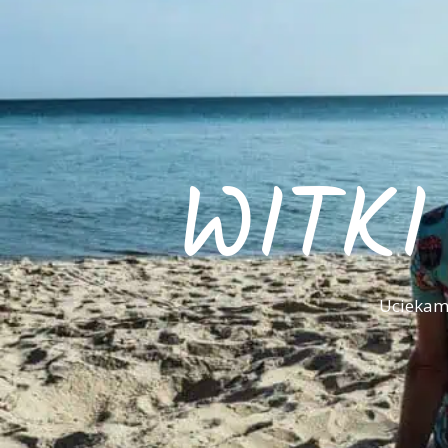
WITK
Uciekamy