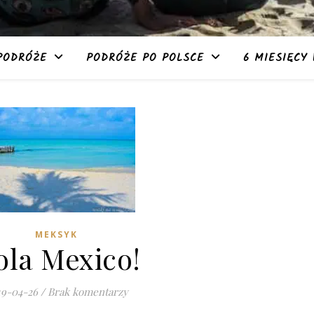
PODRÓŻE
PODRÓŻE PO POLSCE
6 MIESIĘCY 
MEKSYK
ola Mexico!
19-04-26
/
Brak komentarzy