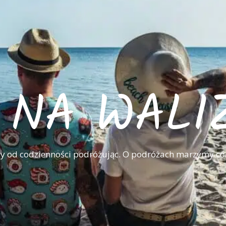
I NA WALI
 od codzienności podróżując. O podróżach marzymy co