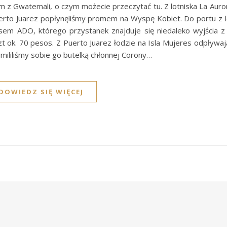
m z Gwatemali, o czym możecie przeczytać tu. Z lotniska La Auro
uerto Juarez popłynęliśmy promem na Wyspę Kobiet. Do portu z l
usem ADO, którego przystanek znajduje się niedaleko wyjścia z 
t ok. 70 pesos. Z Puerto Juarez łodzie na Isla Mujeres odpływaj
umililiśmy sobie go butelką chłonnej Corony…
DOWIEDZ SIĘ WIĘCEJ