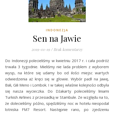
INDONEZJA
Sen na Jawie
2019-01-19
/
Brak komentarzy
Do Indonezji polecieliśmy w kwietniu 2017 r. i cała podróż
trwała 3 tygodnie. Mieliśmy nie lada problem z wyborem
wysp, na które się udamy bo od ilości miejsc wartych
odwiedzenia aż kręci się w głowie. Wybór padł na Jawę,
Bali, Gili Meno i Lombok. I w takiej właśnie kolejności odbyła
się nasza wycieczka. Do Dżakarty polecieliśmy liniami
Turkish Airlines z przesiadką w Stambule. Ze względu na to,
że dolecieliśmy późno, spędziliśmy noc w hotelu nieopodal
lotniska FM7 Resort. Następnie rano, po zjedzeniu