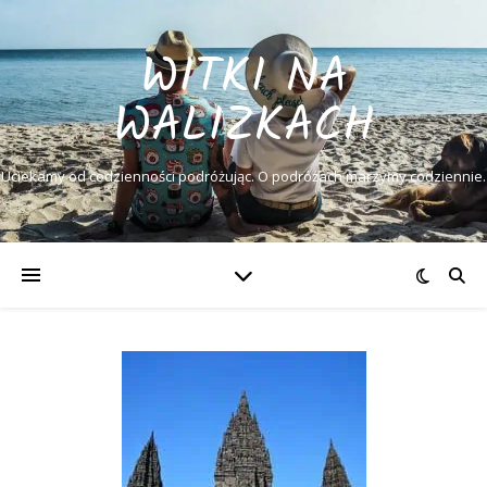
WITKI NA
WALIZKACH
Uciekamy od codzienności podróżując. O podróżach marzymy codziennie.