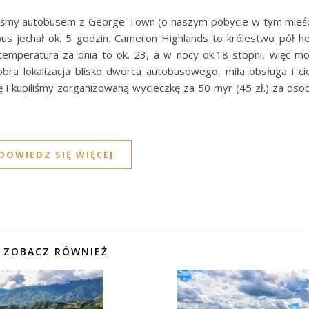
aliśmy autobusem z George Town (o naszym pobycie w tym mieśc
obus jechał ok. 5 godzin. Cameron Highlands to królestwo pół he
 temperatura za dnia to ok. 23, a w nocy ok.18 stopni, więc 
ra lokalizacja blisko dworca autobusowego, miła obsługa i ci
ę i kupiliśmy zorganizowaną wycieczkę za 50 myr (45 zł.) za oso
DOWIEDZ SIĘ WIĘCEJ
ZOBACZ RÓWNIEŻ