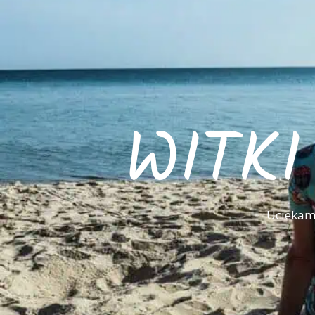
WITK
Uciekamy