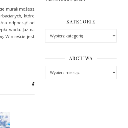
ie murali możesz
rbacianych, które
KATEGORIE
można odpocząć od
epła woda. Już na
Kategorie
bę. W mieście jest
ARCHIWA
Archiwa