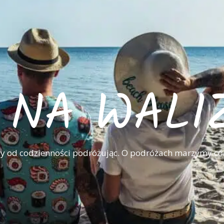
I NA WALI
 od codzienności podróżując. O podróżach marzymy co