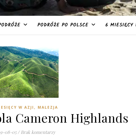
PODRÓŻE
PODRÓŻE PO POLSCE
6 MIESIĘCY 
,
IESIĘCY W AZJI
MALEZJA
ola Cameron Highlands
19-08-05
/
Brak komentarzy