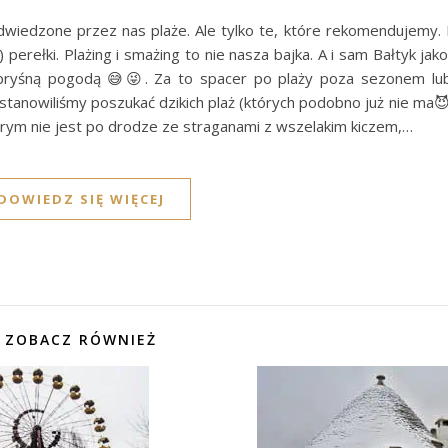
wiedzone przez nas plaże. Ale tylko te, które rekomendujemy. N
erełki. Plażing i smażing to nie nasza bajka. A i sam Bałtyk jak
pryśną pogodą 😅😜. Za to spacer po plaży poza sezonem lu
ostanowiliśmy poszukać dzikich plaż (których podobno już nie ma
którym nie jest po drodze ze straganami z wszelakim kiczem,…
DOWIEDZ SIĘ WIĘCEJ
ZOBACZ RÓWNIEŻ