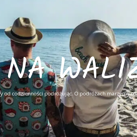
I NA WALI
 od codzienności podróżując. O podróżach marzymy co