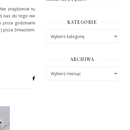
ie znajdziecie tu
oś nas do tego nie
KATEGORIE
b poza godzinami
😈) poza 3miastem.
Kategorie
ARCHIWA
Archiwa