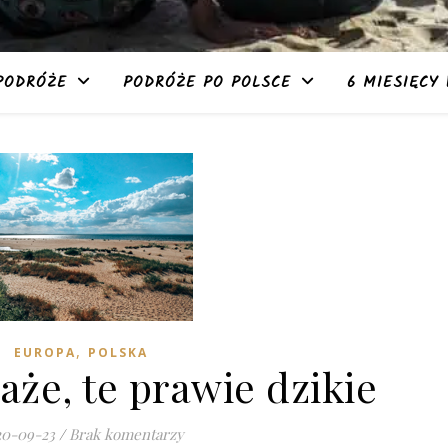
PODRÓŻE
PODRÓŻE PO POLSCE
6 MIESIĘCY 
,
EUROPA
POLSKA
aże, te prawie dzikie
20-09-23
/
Brak komentarzy