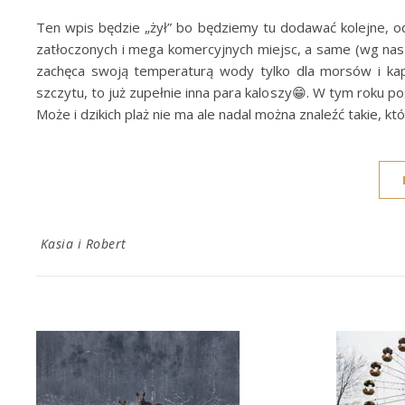
Ten wpis będzie „żył” bo będziemy tu dodawać kolejne, od
zatłoczonych i mega komercyjnych miejsc, a same (wg nas) p
zachęca swoją temperaturą wody tylko dla morsów i ka
szczytu, to już zupełnie inna para kaloszy😁. W tym roku p
Może i dzikich plaż nie ma ale nadal można znaleźć takie, 
Kasia i Robert