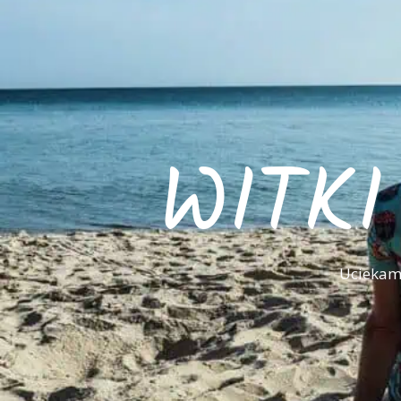
WITK
Uciekamy