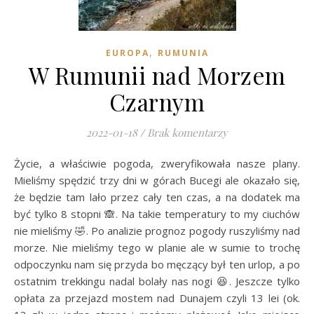
,
EUROPA
RUMUNIA
W Rumunii nad Morzem
Czarnym
2022-01-18
/
Brak komentarzy
Życie, a właściwie pogoda, zweryfikowała nasze plany.
Mieliśmy spędzić trzy dni w górach Bucegi ale okazało się,
że będzie tam lało przez cały ten czas, a na dodatek ma
być tylko 8 stopni 🙈. Na takie temperatury to my ciuchów
nie mieliśmy 🤣. Po analizie prognoz pogody ruszyliśmy nad
morze. Nie mieliśmy tego w planie ale w sumie to trochę
odpoczynku nam się przyda bo męczący był ten urlop, a po
ostatnim trekkingu nadal bolały nas nogi 😆. Jeszcze tylko
opłata za przejazd mostem nad Dunajem czyli 13 lei (ok.