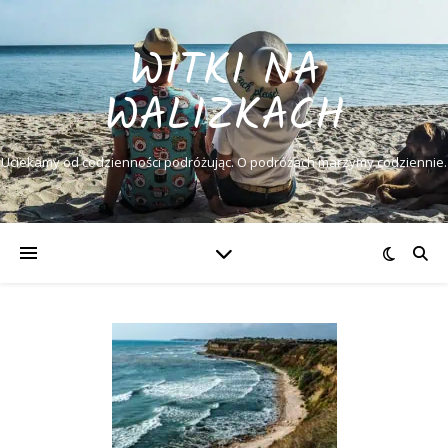
WITKI NA
WALIZKACH
Uciekamy od codzienności podróżując. O podróżach marzymy codziennie.