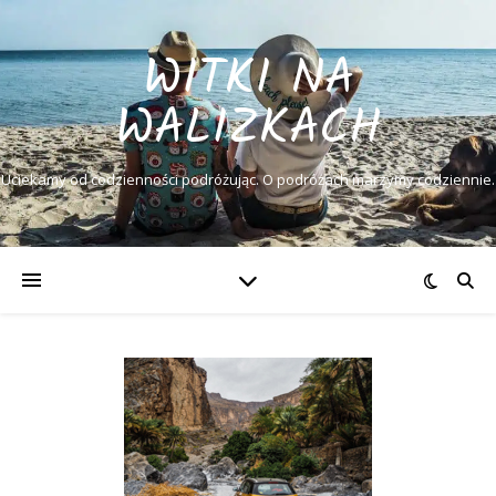
WITKI NA
WALIZKACH
Uciekamy od codzienności podróżując. O podróżach marzymy codziennie.