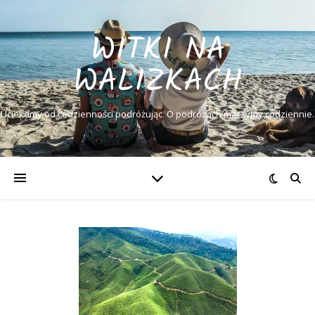
WITKI NA
WALIZKACH
Uciekamy od codzienności podróżując. O podróżach marzymy codziennie.