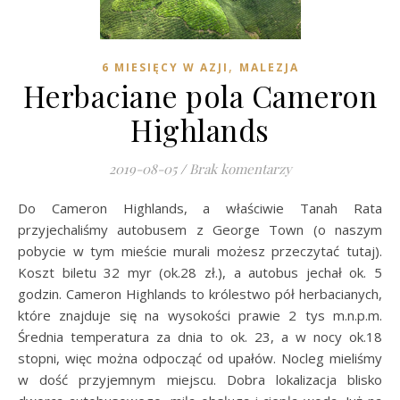
,
6 MIESIĘCY W AZJI
MALEZJA
Herbaciane pola Cameron
Highlands
2019-08-05
/
Brak komentarzy
Do Cameron Highlands, a właściwie Tanah Rata
przyjechaliśmy autobusem z George Town (o naszym
pobycie w tym mieście murali możesz przeczytać tutaj).
Koszt biletu 32 myr (ok.28 zł.), a autobus jechał ok. 5
godzin. Cameron Highlands to królestwo pół herbacianych,
które znajduje się na wysokości prawie 2 tys m.n.p.m.
Średnia temperatura za dnia to ok. 23, a w nocy ok.18
stopni, więc można odpocząć od upałów. Nocleg mieliśmy
w dość przyjemnym miejscu. Dobra lokalizacja blisko