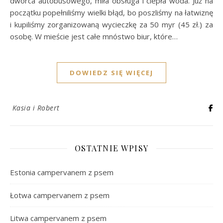
dworca autobusowego, miła obsługa i ciepła woda. Już na
początku popełniliśmy wielki błąd, bo poszliśmy na łatwiznę
i kupiliśmy zorganizowaną wycieczkę za 50 myr (45 zł.) za
osobę. W mieście jest całe mnóstwo biur, które…
DOWIEDZ SIĘ WIĘCEJ
Kasia i Robert
OSTATNIE WPISY
Estonia campervanem z psem
Łotwa campervanem z psem
Litwa campervanem z psem