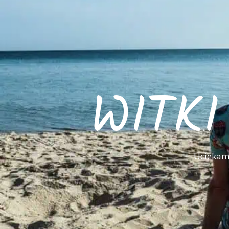
WITK
Uciekamy