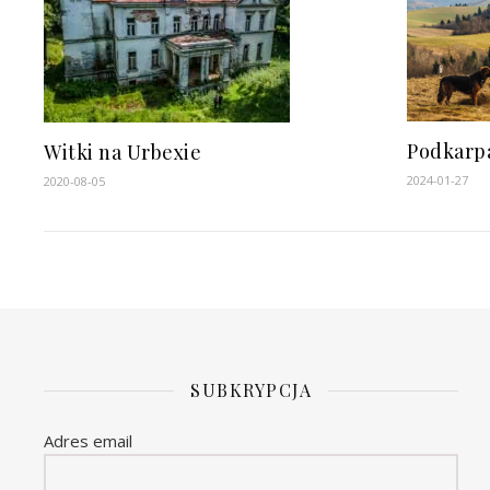
Podkarp
Witki na Urbexie
2024-01-27
2020-08-05
SUBKRYPCJA
Adres email