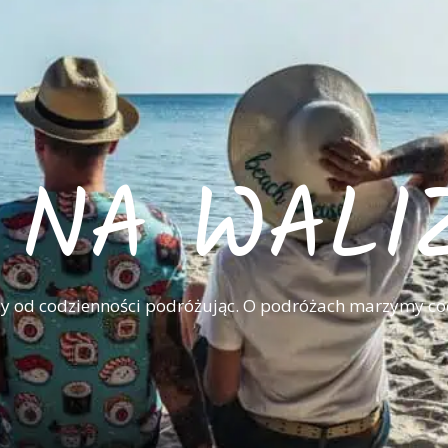
I NA WALI
 od codzienności podróżując. O podróżach marzymy co