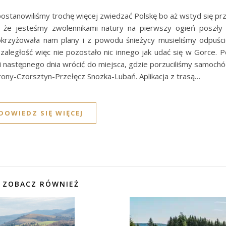
stanowiliśmy trochę więcej zwiedzać Polskę bo aż wstyd się pr
 że jesteśmy zwolennikami natury na pierwszy ogień poszły 
rzyżowała nam plany i z powodu śnieżycy musieliśmy odpuścić
zaległość więc nie pozostało nic innego jak udać się w Gorce. P
następnego dnia wrócić do miejsca, gdzie porzuciliśmy samochód 
rony-Czorsztyn-Przełęcz Snozka-Lubań. Aplikacja z trasą…
DOWIEDZ SIĘ WIĘCEJ
ZOBACZ RÓWNIEŻ