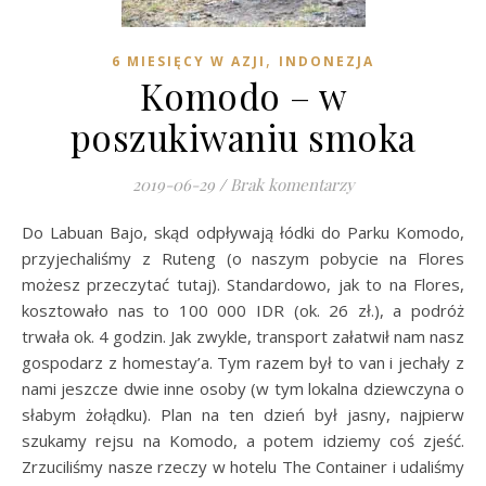
,
6 MIESIĘCY W AZJI
INDONEZJA
Komodo – w
poszukiwaniu smoka
2019-06-29
/
Brak komentarzy
Do Labuan Bajo, skąd odpływają łódki do Parku Komodo,
przyjechaliśmy z Ruteng (o naszym pobycie na Flores
możesz przeczytać tutaj). Standardowo, jak to na Flores,
kosztowało nas to 100 000 IDR (ok. 26 zł.), a podróż
trwała ok. 4 godzin. Jak zwykle, transport załatwił nam nasz
gospodarz z homestay’a. Tym razem był to van i jechały z
nami jeszcze dwie inne osoby (w tym lokalna dziewczyna o
słabym żołądku). Plan na ten dzień był jasny, najpierw
szukamy rejsu na Komodo, a potem idziemy coś zjeść.
Zrzuciliśmy nasze rzeczy w hotelu The Container i udaliśmy