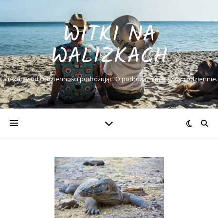
WITKI NA
WALIZKACH
Uciekamy od codzienności podróżując. O podróżach marzymy codziennie.