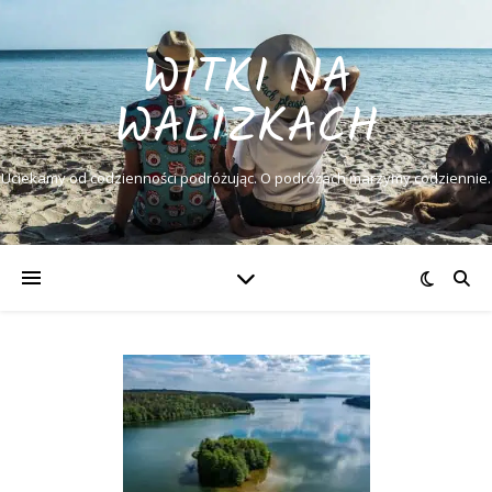
WITKI NA
WALIZKACH
Uciekamy od codzienności podróżując. O podróżach marzymy codziennie.