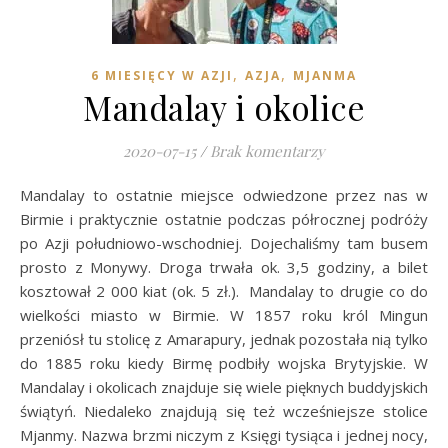
,
,
6 MIESIĘCY W AZJI
AZJA
MJANMA
Mandalay i okolice
2020-07-15
/
Brak komentarzy
Mandalay to ostatnie miejsce odwiedzone przez nas w
Birmie i praktycznie ostatnie podczas półrocznej podróży
po Azji południowo-wschodniej. Dojechaliśmy tam busem
prosto z Monywy. Droga trwała ok. 3,5 godziny, a bilet
kosztował 2 000 kiat (ok. 5 zł.). Mandalay to drugie co do
wielkości miasto w Birmie. W 1857 roku król Mingun
przeniósł tu stolicę z Amarapury, jednak pozostała nią tylko
do 1885 roku kiedy Birmę podbiły wojska Brytyjskie. W
Mandalay i okolicach znajduje się wiele pięknych buddyjskich
świątyń. Niedaleko znajdują się też wcześniejsze stolice
Mjanmy. Nazwa brzmi niczym z Księgi tysiąca i jednej nocy,