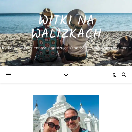
WITKI NA
WALIZKACH
Uciekamy od codzienności podróżując. O podróżach marzymy codziennie.