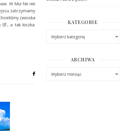
baw. W Mui Ne nie
iejscu zatrzymamy
chcieliśmy (wioska
KATEGORIE
🤣, a tak kiszka.
Kategorie
ARCHIWA
Archiwa