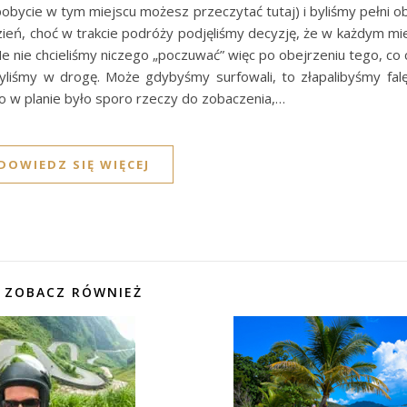
bycie w tym miejscu możesz przeczytać tutaj) i byliśmy pełni o
dzień, choć w trakcie podróży podjęliśmy decyzję, że w każdym m
i Ne nie chcieliśmy niczego „poczuwać” więc po obejrzeniu tego, co 
yliśmy w drogę. Może gdybyśmy surfowali, to złapalibyśmy falę 
bo w planie było sporo rzeczy do zobaczenia,…
DOWIEDZ SIĘ WIĘCEJ
ZOBACZ RÓWNIEŻ