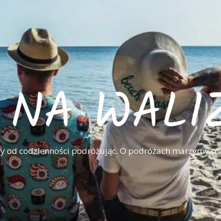
I NA WALI
 od codzienności podróżując. O podróżach marzymy co