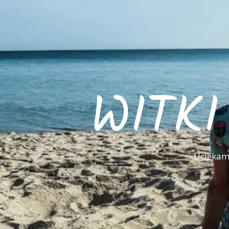
WITK
Uciekamy