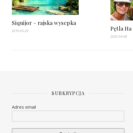
Siquijor – rajska wysepka
Pętla Ha
2019-05-29
2020-04-08
SUBKRYPCJA
Adres email