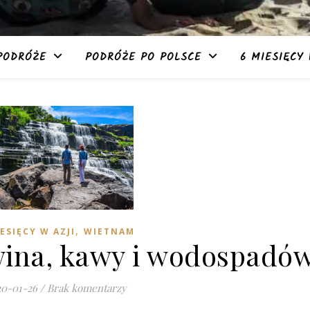
PODRÓŻE
PODRÓŻE PO POLSCE
6 MIESIĘCY 
,
ESIĘCY W AZJI
WIETNAM
 wina, kawy i wodospadó
20-01-26
/
Brak komentarzy