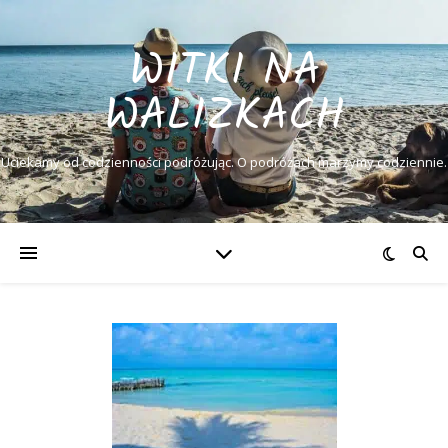
WITKI NA
WALIZKACH
Uciekamy od codzienności podróżując. O podróżach marzymy codziennie.