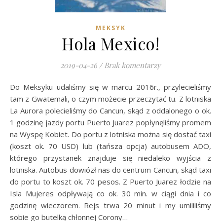
MEKSYK
Hola Mexico!
2019-04-26
/
Brak komentarzy
Do Meksyku udaliśmy się w marcu 2016r., przylecieliśmy
tam z Gwatemali, o czym możecie przeczytać tu. Z lotniska
La Aurora polecieliśmy do Cancun, skąd z oddalonego o ok.
1 godzinę jazdy portu Puerto Juarez popłynęliśmy promem
na Wyspę Kobiet. Do portu z lotniska można się dostać taxi
(koszt ok. 70 USD) lub (tańsza opcja) autobusem ADO,
którego przystanek znajduje się niedaleko wyjścia z
lotniska. Autobus dowiózł nas do centrum Cancun, skąd taxi
do portu to koszt ok. 70 pesos. Z Puerto Juarez łodzie na
Isla Mujeres odpływają co ok. 30 min. w ciągi dnia i co
godzinę wieczorem. Rejs trwa 20 minut i my umililiśmy
sobie go butelką chłonnej Corony…