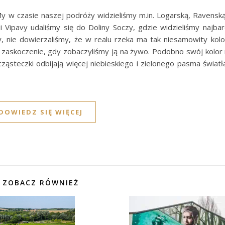
My w czasie naszej podróży widzieliśmy m.in. Logarską, Ravenską
li Vipavy udaliśmy się do Doliny Soczy, gdzie widzieliśmy najba
ny, nie dowierzaliśmy, że w realu rzeka ma tak niesamowity kolo
e zaskoczenie, gdy zobaczyliśmy ją na żywo. Podobno swój kolor
steczki odbijają więcej niebieskiego i zielonego pasma światła.
DOWIEDZ SIĘ WIĘCEJ
ZOBACZ RÓWNIEŻ