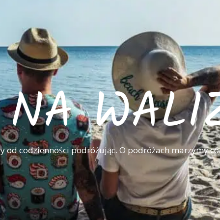
I NA WALI
 od codzienności podróżując. O podróżach marzymy co