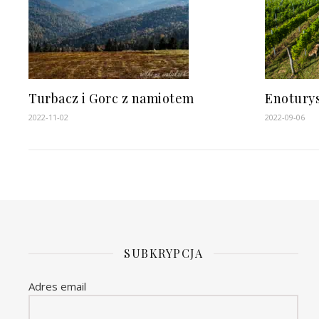
Turbacz i Gorc z namiotem
Enoturys
2022-11-02
2022-09-06
SUBKRYPCJA
Adres email