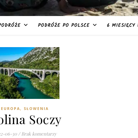
PODRÓŻE
PODRÓŻE PO POLSCE
6 MIESIĘCY 
,
EUROPA
SŁOWENIA
olina Soczy
22-06-30
/
Brak komentarzy