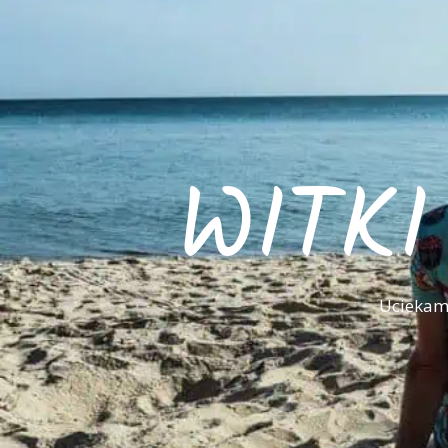
WITK
Uciekamy