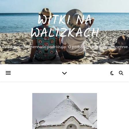
WITKI NA
WALIZKACH
Uciekamy od codzienności podróżując. O podróżach marzymy codziennie.