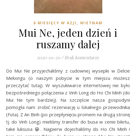
,
6 MIESIĘCY W AZJI
WIETNAM
Mui Ne, jeden dzień i
ruszamy dalej
2020-01-20
/
Brak komentarzy
Do Mui Ne przyjechaliśmy z cudownej wysepki w Delcie
Mekongu (o naszym pobycie w tym miejscu możesz
przeczytać tutaj). W wyszukiwarce internetowej nie było
bezpośredniego połączenia z Vinh Long do Ho Chi Minh (do
Mui Ne tym bardziej). Na szczęście nasza gospodyni
pomogła nam zrobić rezerwację u lokalnego przewodnika
(Futa). Z An Binh (po przepłynięciu promem na drugą stronę
tj. do Vinh Long) mieliśmy transfer do busa w cenie biletu,
take luksusa 😁. Najpierw dojechaliśmy do Ho Chi Minh i