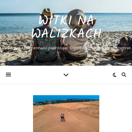
WITKI NA
WALIZKACH
Uciekamy od codzienności podróżując. O podróżach marzymy codziennie.