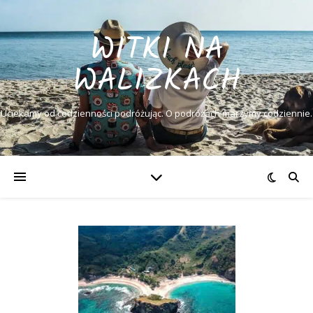
WITKI NA
WALIZKACH
Uciekamy od codzienności podróżując. O podróżach marzymy codziennie.