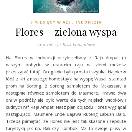
,
6 MIESIĘCY W AZJI
INDONEZJA
Flores – zielona wyspa
2019-06-23
/
Brak komentarzy
Na Flores w Indonezji przylecieliśmy z Raja Ampat (o
naszym pobycie w ostatnim raju na ziemi możesz
przeczytać tutaj). Droga nie była prosta i szybka. Najpierw
łódź z Kri z naszego homestay’a na wyspę Wasai, stamtąd
prom na Sorong. Z Sorong samolotem do Makassar, a
następnie również samolotem do Maumere. Prawie dwa
dni w podróży ale było warte dla tych rajskich widoków i
cudnych raf Raja Ampat. Nasz plan objazdu Flores wyglądał
następująco: Maumere-Ende-Bajawa-Ruteng-Labuan Bajo.
Trzeba pamiętać, że Flores nie jest tak skażone i zepsute
turystyką jak np. Bali czy Lombok. Ma to swoje plusy w