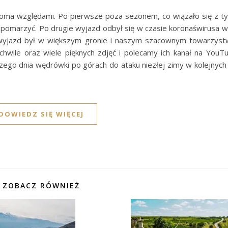
koma względami. Po pierwsze poza sezonem, co wiązało się z t
pomarzyć. Po drugie wyjazd odbył się w czasie koronaświrusa wię
e wyjazd był w większym gronie i naszym szacownym towarzystw
hwile oraz wiele pięknych zdjęć i polecamy ich kanał na You
szego dnia wędrówki po górach do ataku niezłej zimy w kolejnych
DOWIEDZ SIĘ WIĘCEJ
ZOBACZ RÓWNIEŻ