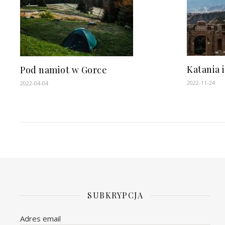
Katania i
Pod namiot w Gorce
2022-11-24
2022-04-04
SUBKRYPCJA
Adres email