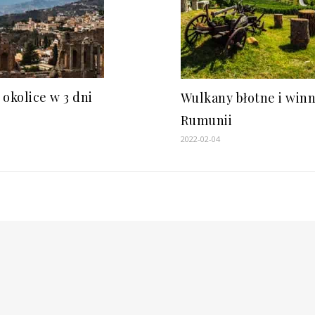
 okolice w 3 dni
Wulkany błotne i win
Rumunii
2022-02-04