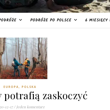
PODRÓŻE
PODRÓŻE PO POLSCE
6 MIESIĘCY 
,
EUROPA
POLSKA
 potrafią zaskoczyć
20-12-17
/
Jeden komentarz