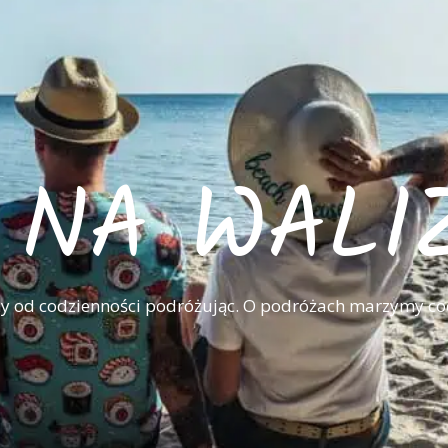
I NA WALI
 od codzienności podróżując. O podróżach marzymy co