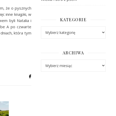
ym, że o pysznych
c inne knajpki, w
KATEGORIE
em byli Natalia i
Tube A po czwarte
Kategorie
 dniach, która tym
ARCHIWA
Archiwa