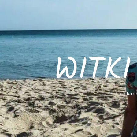
WITK
Uciekamy