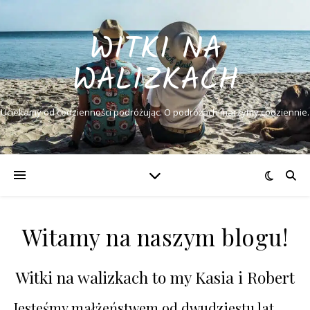
WITKI NA
WALIZKACH
Uciekamy od codzienności podróżując. O podróżach marzymy codziennie.
Witamy na naszym blogu!
Witki na walizkach to my Kasia i Robert
Jesteśmy małżeństwem od dwudziestu lat,