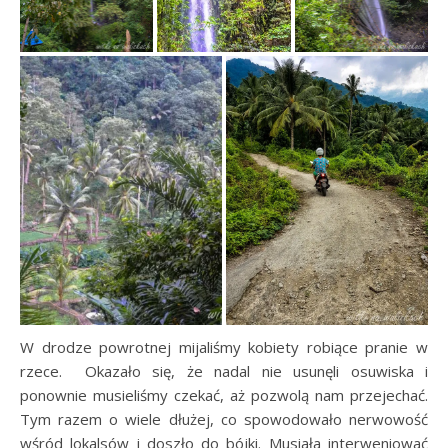
W drodze powrotnej mijaliśmy kobiety robiące pranie w
rzece. Okazało się, że nadal nie usunęli osuwiska i
ponownie musieliśmy czekać, aż pozwolą nam przejechać.
Tym razem o wiele dłużej, co spowodowało nerwowość
wśród lokalsów i doszło do bójki. Musiała interweniować