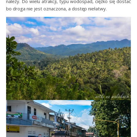
należy. Do wielu atrakcji, typu wodospad, ciężko się dostać
bo droga nie jest oznaczona, a dostęp niełatwy.