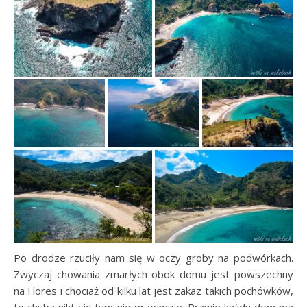
Po drodze rzuciły nam się w oczy groby na podwórkach.
Zwyczaj chowania zmarłych obok domu jest powszechny
na Flores i chociaż od kilku lat jest zakaz takich pochówków,