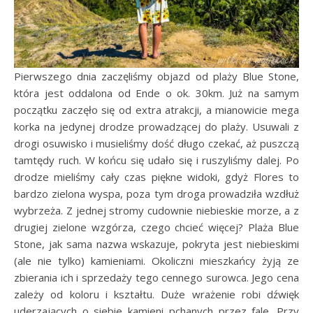
Pierwszego dnia zaczęliśmy objazd od plaży Blue Stone,
która jest oddalona od Ende o ok. 30km. Już na samym
początku zaczęło się od extra atrakcji, a mianowicie mega
korka na jedynej drodze prowadzącej do plaży. Usuwali z
drogi osuwisko i musieliśmy dość długo czekać, aż puszczą
tamtędy ruch. W końcu się udało się i ruszyliśmy dalej. Po
drodze mieliśmy cały czas piękne widoki, gdyż Flores to
bardzo zielona wyspa, poza tym droga prowadziła wzdłuż
wybrzeża. Z jednej stromy cudownie niebieskie morze, a z
drugiej zielone wzgórza, czego chcieć więcej? Plaża Blue
Stone, jak sama nazwa wskazuje, pokryta jest niebieskimi
(ale nie tylko) kamieniami. Okoliczni mieszkańcy żyją ze
zbierania ich i sprzedaży tego cennego surowca. Jego cena
zależy od koloru i kształtu. Duże wrażenie robi dźwięk
uderzających o siebie kamieni pchanych przez fale. Przy