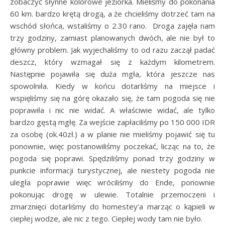
zobaczyć słynne kolorowe jeziorka. Mieliśmy do pokonania
60 km. bardzo krętą drogą, a że chcieliśmy dotrzeć tam na
wschód słońca, wstaliśmy o 2.30 rano. Droga zajęła nam
trzy godziny, zamiast planowanych dwóch, ale nie był to
główny problem. Jak wyjechaliśmy to od razu zaczął padać
deszcz, który wzmagał się z każdym kilometrem.
Następnie pojawiła się duża mgła, która jeszcze nas
spowolniła. Kiedy w końcu dotarliśmy na miejsce i
wspięliśmy się na górę okazało się, że tam pogoda się nie
poprawiła i nic nie widać. A właściwie widać, ale tylko
bardzo gęstą mgłę. Za wejście zapłaciliśmy po 150 000 IDR
za osobę (ok.40zł.) a w planie nie mieliśmy pojawić się tu
ponownie, więc postanowiliśmy poczekać, licząc na to, że
pogoda się poprawi. Spędziliśmy ponad trzy godziny w
punkcie informacji turystycznej, ale niestety pogoda nie
uległa poprawie więc wróciliśmy do Ende, ponownie
pokonując drogę w ulewie. Totalnie przemoczeni i
zmarznięci dotarliśmy do homestey’a marząc o kąpieli w
ciepłej wodze, ale nic z tego. Ciepłej wody tam nie było.