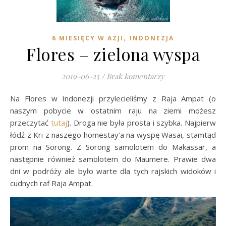
,
6 MIESIĘCY W AZJI
INDONEZJA
Flores – zielona wyspa
2019-06-23
/
Brak komentarzy
Na Flores w Indonezji przylecieliśmy z Raja Ampat (o
naszym pobycie w ostatnim raju na ziemi możesz
przeczytać
tutaj
). Droga nie była prosta i szybka. Najpierw
łódź z Kri z naszego homestay’a na wyspę Wasai, stamtąd
prom na Sorong. Z Sorong samolotem do Makassar, a
następnie również samolotem do Maumere. Prawie dwa
dni w podróży ale było warte dla tych rajskich widoków i
cudnych raf Raja Ampat.