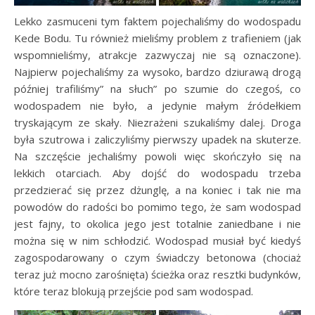
Lekko zasmuceni tym faktem pojechaliśmy do wodospadu
Kede Bodu. Tu również mieliśmy problem z trafieniem (jak
wspomnieliśmy, atrakcje zazwyczaj nie są oznaczone).
Najpierw pojechaliśmy za wysoko, bardzo dziurawą drogą
później trafiliśmy” na słuch” po szumie do czegoś, co
wodospadem nie było, a jedynie małym źródełkiem
tryskającym ze skały. Niezrażeni szukaliśmy dalej. Droga
była szutrowa i zaliczyliśmy pierwszy upadek na skuterze.
Na szczęście jechaliśmy powoli więc skończyło się na
lekkich otarciach. Aby dojść do wodospadu trzeba
przedzierać się przez dżunglę, a na koniec i tak nie ma
powodów do radości bo pomimo tego, że sam wodospad
jest fajny, to okolica jego jest totalnie zaniedbane i nie
można się w nim schłodzić. Wodospad musiał być kiedyś
zagospodarowany o czym świadczy betonowa (chociaż
teraz już mocno zarośnięta) ścieżka oraz resztki budynków,
które teraz blokują przejście pod sam wodospad.