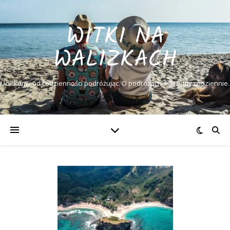
WITKI NA
WALIZKACH
Uciekamy od codzienności podróżując. O podróżach marzymy codziennie.