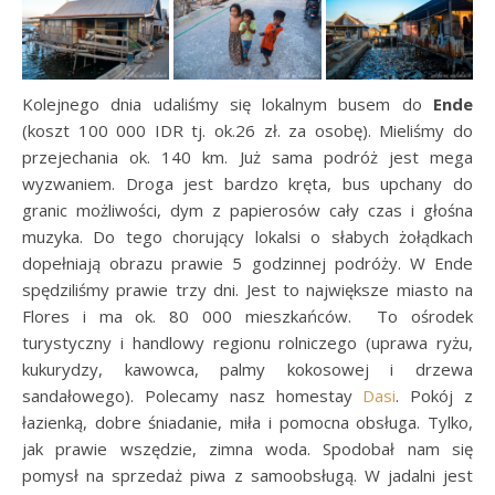
Kolejnego dnia udaliśmy się lokalnym busem do
Ende
(koszt 100 000 IDR tj. ok.26 zł. za osobę). Mieliśmy do
przejechania ok. 140 km. Już sama podróż jest mega
wyzwaniem. Droga jest bardzo kręta, bus upchany do
granic możliwości, dym z papierosów cały czas i głośna
muzyka. Do tego chorujący lokalsi o słabych żołądkach
dopełniają obrazu prawie 5 godzinnej podróży. W Ende
spędziliśmy prawie trzy dni. Jest to największe miasto na
Flores i ma ok. 80 000 mieszkańców. To ośrodek
turystyczny i handlowy regionu rolniczego (uprawa ryżu,
kukurydzy, kawowca, palmy kokosowej i drzewa
sandałowego). Polecamy nasz homestay
Dasi
. Pokój z
łazienką, dobre śniadanie, miła i pomocna obsługa. Tylko,
jak prawie wszędzie, zimna woda. Spodobał nam się
pomysł na sprzedaż piwa z samoobsługą. W jadalni jest