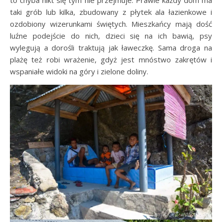
to chyba nikt się tym nie przejmuje. Prawie każdy dom ma
taki grób lub kilka, zbudowany z płytek ala łazienkowe i
ozdobiony wizerunkami świętych. Mieszkańcy mają dość
luźne podejście do nich, dzieci się na ich bawią, psy
wylegują a dorośli traktują jak ławeczkę. Sama droga na
plażę też robi wrażenie, gdyż jest mnóstwo zakrętów i
wspaniałe widoki na góry i zielone doliny.