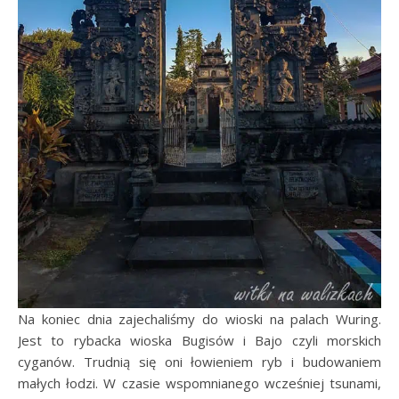
Na koniec dnia zajechaliśmy do wioski na palach Wuring.
Jest to rybacka wioska Bugisów i Bajo czyli morskich
cyganów. Trudnią się oni łowieniem ryb i budowaniem
małych łodzi. W czasie wspomnianego wcześniej tsunami,