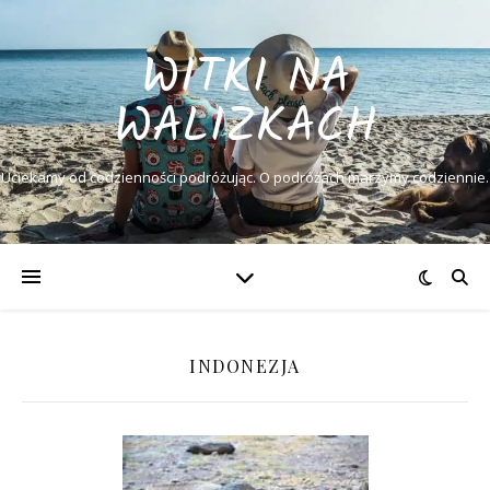
WITKI NA
WALIZKACH
Uciekamy od codzienności podróżując. O podróżach marzymy codziennie.
INDONEZJA