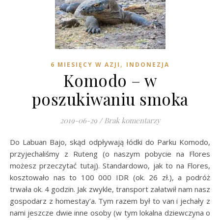
,
6 MIESIĘCY W AZJI
INDONEZJA
Komodo – w
poszukiwaniu smoka
2019-06-29
/
Brak komentarzy
Do Labuan Bajo, skąd odpływają łódki do Parku Komodo,
przyjechaliśmy z Ruteng (o naszym pobycie na Flores
możesz przeczytać tutaj). Standardowo, jak to na Flores,
kosztowało nas to 100 000 IDR (ok. 26 zł.), a podróż
trwała ok. 4 godzin. Jak zwykle, transport załatwił nam nasz
gospodarz z homestay’a. Tym razem był to van i jechały z
nami jeszcze dwie inne osoby (w tym lokalna dziewczyna o