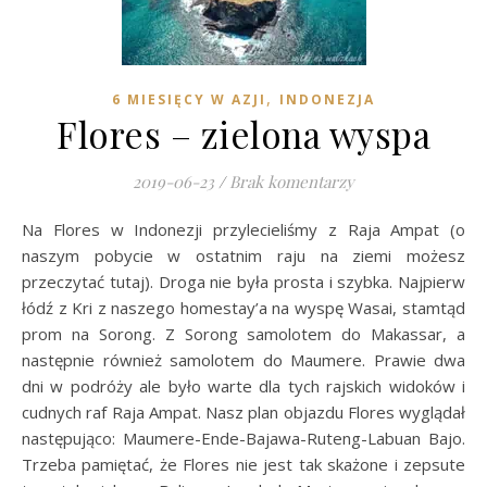
,
6 MIESIĘCY W AZJI
INDONEZJA
Flores – zielona wyspa
2019-06-23
/
Brak komentarzy
Na Flores w Indonezji przylecieliśmy z Raja Ampat (o
naszym pobycie w ostatnim raju na ziemi możesz
przeczytać tutaj). Droga nie była prosta i szybka. Najpierw
łódź z Kri z naszego homestay’a na wyspę Wasai, stamtąd
prom na Sorong. Z Sorong samolotem do Makassar, a
następnie również samolotem do Maumere. Prawie dwa
dni w podróży ale było warte dla tych rajskich widoków i
cudnych raf Raja Ampat. Nasz plan objazdu Flores wyglądał
następująco: Maumere-Ende-Bajawa-Ruteng-Labuan Bajo.
Trzeba pamiętać, że Flores nie jest tak skażone i zepsute