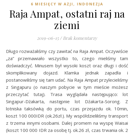
,
6 MIESIĘCY W AZJI
INDONEZJA
Raja Ampat, ostatni raj na
ziemi
2019-06-15
/
Brak komentarzy
Długo rozważaliśmy czy zawitać na Raja Ampat. Oczywiście
„za” przemawiało wszystko to, czego mieliśmy tam
doświadczyć. Minusem był wysoki koszt oraz długi i dość
skomplikowany dojazd. Klamka jednak zapadła i
postanowiliśmy się tam udać. Na Raja Ampat przylecieliśmy
z Singapuru (o naszym pobycie w tym mieście możesz
przeczytać tutaj). Trasa wyglądała następująco: lot
Singapur-Dżakarta, następnie lot Dżakarta-Sorong. Z
lotniska taksówką do portu, czas przejazdu ok. 10min,
koszt 100 000IDR (ok.26zł.). My współdzieliliśmy transport
z trzema innymi osobami. Dalej promem na wyspę Waisai
(koszt 100 000 IDR za osobę tj. ok.26 zł, czas trwania ok. 2