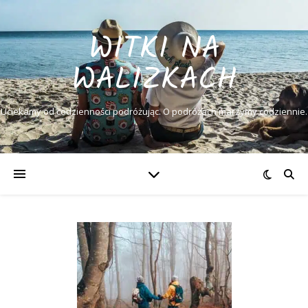
WITKI NA
WALIZKACH
Uciekamy od codzienności podróżując. O podróżach marzymy codziennie.