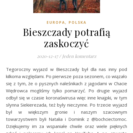
,
EUROPA
POLSKA
Bieszczady potrafią
zaskoczyć
2020-12-17
/
Jeden komentarz
Tegoroczny wyjazd w Bieszczady był dla nas inny pod
kilkoma względami. Po pierwsze poza sezonem, co wiązało
się z tym, że o pysznych naleśnikach z jagodami w Chacie
Wędrowca mogliśmy tylko pomarzyć. Po drugie wyjazd
odbył się w czasie koronaświrusa więc inne knajpki, w tym
słynna Siekierezada, też były nieczynne. Po trzecie wyjazd
był w większym gronie i naszym szacownym
towarzystwem byli Natalia i Dominik z @bochciectomoc.
Dziękujemy im za wspaniałe chwile oraz wiele pięknych