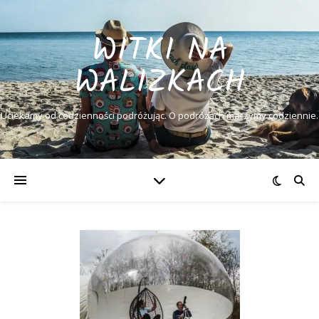
WITKI NA
WALIZKACH
Uciekamy od codzienności podróżując. O podróżach marzymy codziennie.