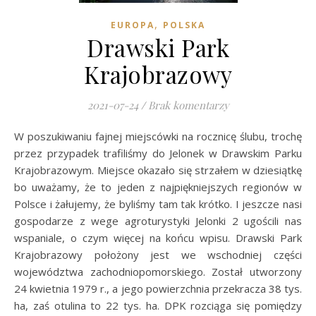
,
EUROPA
POLSKA
Drawski Park
Krajobrazowy
2021-07-24
/
Brak komentarzy
W poszukiwaniu fajnej miejscówki na rocznicę ślubu, trochę
przez przypadek trafiliśmy do Jelonek w Drawskim Parku
Krajobrazowym. Miejsce okazało się strzałem w dziesiątkę
bo uważamy, że to jeden z najpiękniejszych regionów w
Polsce i żałujemy, że byliśmy tam tak krótko. I jeszcze nasi
gospodarze z wege agroturystyki Jelonki 2 ugościli nas
wspaniale, o czym więcej na końcu wpisu. Drawski Park
Krajobrazowy położony jest we wschodniej części
województwa zachodniopomorskiego. Został utworzony
24 kwietnia 1979 r., a jego powierzchnia przekracza 38 tys.
ha, zaś otulina to 22 tys. ha. DPK rozciąga się pomiędzy