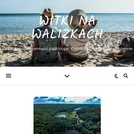
WITKI NA
WALIZKACH
Uciekamy od codzienności podróżując. O podróżach marzymy codziennie.