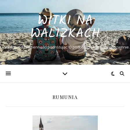
WITKI NA
WALIZKACH
Uciekamy od codzienności podróżując. O podróżach marzymy codziennie.
RUMUNIA