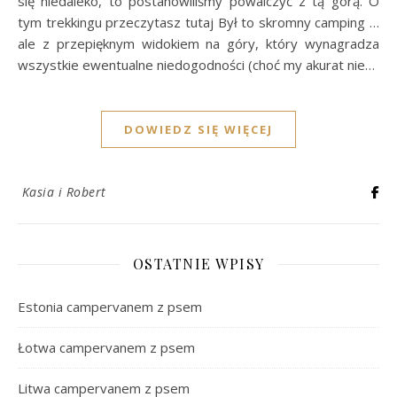
się niedaleko, to postanowiliśmy powalczyć z tą górą. O
tym trekkingu przeczytasz tutaj Był to skromny camping …
ale z przepięknym widokiem na góry, który wynagradza
wszystkie ewentualne niedogodności (choć my akurat nie…
DOWIEDZ SIĘ WIĘCEJ
Kasia i Robert
OSTATNIE WPISY
Estonia campervanem z psem
Łotwa campervanem z psem
Litwa campervanem z psem