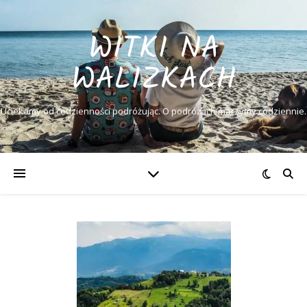
WITKI NA
WALIZKACH
Uciekamy od codzienności podróżując. O podróżach marzymy codziennie.