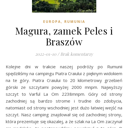
,
EUROPA
RUMUNIA
Magura, zamek Peles i
Braszów
2022-01-10
/
Brak komentarzy
Kolejne dni w trakcie naszej podróży po Rumunii
spędziliśmy na campingu Piatra Craiului z pięknym widokiem
na te góry. Piatra Craiului to 20 kilometrowy grzebień
górski ze szczytami powyżej 2000 mnpm. Najwyższy
szczyt to Varful La Om 2238mnpm. Góry od strony
zachodniej są bardzo strome i trudne do zdobycia,
natomiast od strony wschodniej jest dużo łatwiej wejść na
szczyt. Nasz camping znajdował się od zachodniej strony,
która prezentuje się okazalej, a że szlak na La Om zaczynał