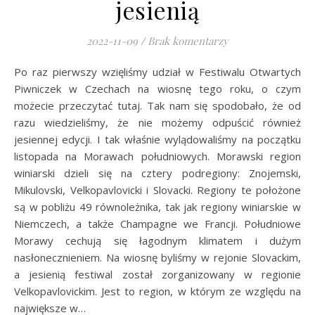
jesienią
2022-11-09
/
Brak komentarzy
Po raz pierwszy wzięliśmy udział w Festiwalu Otwartych
Piwniczek w Czechach na wiosnę tego roku, o czym
możecie przeczytać tutaj. Tak nam się spodobało, że od
razu wiedzieliśmy, że nie możemy odpuścić również
jesiennej edycji. I tak właśnie wylądowaliśmy na początku
listopada na Morawach południowych. Morawski region
winiarski dzieli się na cztery podregiony: Znojemski,
Mikulovski, Velkopavlovicki i Slovacki. Regiony te położone
są w pobliżu 49 równoleżnika, tak jak regiony winiarskie w
Niemczech, a także Champagne we Francji. Południowe
Morawy cechują się łagodnym klimatem i dużym
nasłonecznieniem. Na wiosnę byliśmy w rejonie Slovackim,
a jesienią festiwal został zorganizowany w regionie
Velkopavlovickim. Jest to region, w którym ze względu na
największe w…