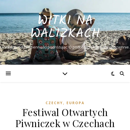
WITKI NA
WALIZKACH
Uciekamy od codzienności podróżując. O podróżach marzymy codziennie.
,
CZECHY
EUROPA
Festiwal Otwartych
Piwniczek w Czechach