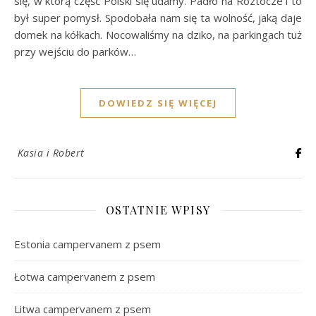
się, w którą część Polski się udamy. Padło na Roztocze i to
był super pomysł. Spodobała nam się ta wolność, jaką daje
domek na kółkach. Nocowaliśmy na dziko, na parkingach tuż
przy wejściu do parków…
DOWIEDZ SIĘ WIĘCEJ
Kasia i Robert
OSTATNIE WPISY
Estonia campervanem z psem
Łotwa campervanem z psem
Litwa campervanem z psem