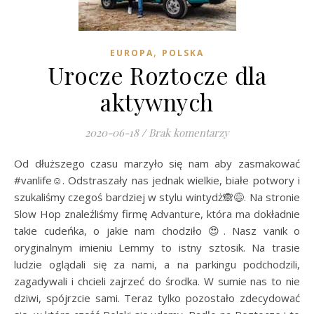
,
EUROPA
POLSKA
Urocze Roztocze dla
aktywnych
2020-06-18
/
Brak komentarzy
Od dłuższego czasu marzyło się nam aby zasmakować
#vanlife☺. Odstraszały nas jednak wielkie, białe potwory i
szukaliśmy czegoś bardziej w stylu wintydż🙈😅. Na stronie
Slow Hop znaleźliśmy firmę Advanture, która ma dokładnie
takie cudeńka, o jakie nam chodziło 😍. Nasz vanik o
oryginalnym imieniu Lemmy to istny sztosik. Na trasie
ludzie oglądali się za nami, a na parkingu podchodzili,
zagadywali i chcieli zajrzeć do środka. W sumie nas to nie
dziwi, spójrzcie sami. Teraz tylko pozostało zdecydować