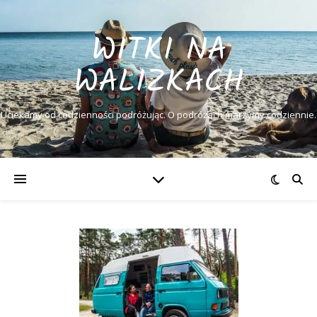
WITKI NA
WALIZKACH
Uciekamy od codzienności podróżując. O podróżach marzymy codziennie.