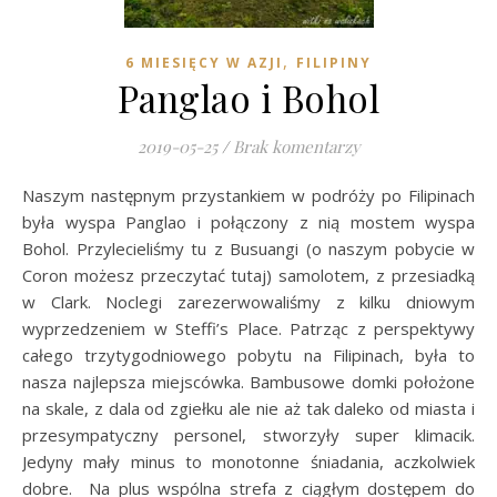
,
6 MIESIĘCY W AZJI
FILIPINY
Panglao i Bohol
2019-05-25
/
Brak komentarzy
Naszym następnym przystankiem w podróży po Filipinach
była wyspa Panglao i połączony z nią mostem wyspa
Bohol. Przylecieliśmy tu z Busuangi (o naszym pobycie w
Coron możesz przeczytać tutaj) samolotem, z przesiadką
w Clark. Noclegi zarezerwowaliśmy z kilku dniowym
wyprzedzeniem w Steffi’s Place. Patrząc z perspektywy
całego trzytygodniowego pobytu na Filipinach, była to
nasza najlepsza miejscówka. Bambusowe domki położone
na skale, z dala od zgiełku ale nie aż tak daleko od miasta i
przesympatyczny personel, stworzyły super klimacik.
Jedyny mały minus to monotonne śniadania, aczkolwiek
dobre. Na plus wspólna strefa z ciągłym dostępem do