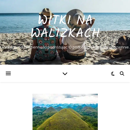
WITKI NA
WALIZKACH
Uciekamy od codzienności podróżując. O podróżach marzymy codziennie.