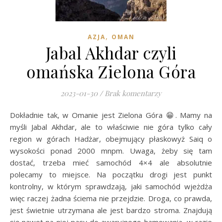
,
AZJA
OMAN
Jabal Akhdar czyli
omańska Zielona Góra
2023-01-30
/
Brak komentarzy
Dokładnie tak, w Omanie jest Zielona Góra 😁. Mamy na
myśli Jabal Akhdar, ale to właściwie nie góra tylko cały
region w górach Hadżar, obejmujący płaskowyż Saiq o
wysokości ponad 2000 mnpm. Uwaga, żeby się tam
dostać, trzeba mieć samochód 4×4 ale absolutnie
polecamy to miejsce. Na początku drogi jest punkt
kontrolny, w którym sprawdzają, jaki samochód wjeżdża
więc raczej żadna ściema nie przejdzie. Droga, co prawda,
jest świetnie utrzymana ale jest bardzo stroma. Znajdują