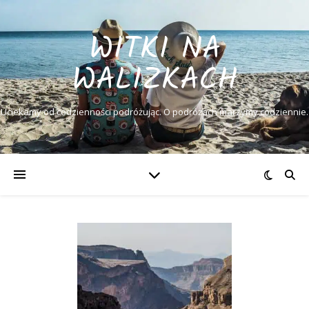
WITKI NA
WALIZKACH
Uciekamy od codzienności podróżując. O podróżach marzymy codziennie.