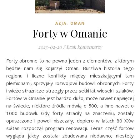
,
AZJA
OMAN
Forty w Omanie
2023-02-20
/
Brak komentarzy
Forty obronne to na pewno jeden z elementów, z którym
będzie nam się kojarzył Oman. Burzliwa historia tego
regionu i liczne konflikty między mieszkającymi tam
plemionami, sprzyjały rozwojowi budowli obronnych. Forty
i wieże strażnicze strzegły przez setki lat wiosek i szlaków.
Fortów w Omanie jest bardzo dużo, może nawet najwięcej
na świecie, niektóre źródła mówią o 500, a inne nawet o
1000 budowli. Gdy forty straciły na znaczeniu, zostały
opuszczone i powoli niszczały, dopiero w latach 80 XXw
sułtan rozpoczął program renowacji. Teraz część fortów
wygląda jakby została zbudowana niedawno, niestety