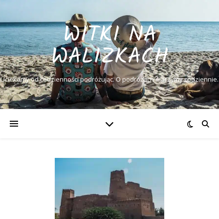
WITKI NA
WALIZKACH
Uciekamy od codzienności podróżując. O podróżach marzymy codziennie.