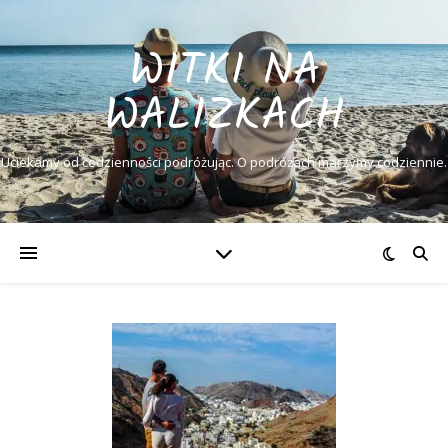
WITKI NA
WALIZKACH
Uciekamy od codzienności podróżując. O podróżach marzymy codziennie.