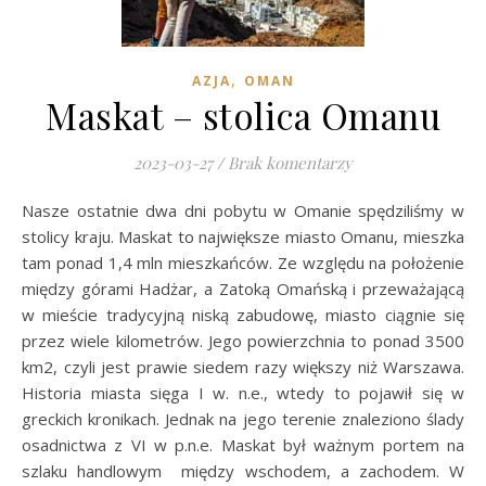
,
AZJA
OMAN
Maskat – stolica Omanu
2023-03-27
/
Brak komentarzy
Nasze ostatnie dwa dni pobytu w Omanie spędziliśmy w
stolicy kraju. Maskat to największe miasto Omanu, mieszka
tam ponad 1,4 mln mieszkańców. Ze względu na położenie
między górami Hadżar, a Zatoką Omańską i przeważającą
w mieście tradycyjną niską zabudowę, miasto ciągnie się
przez wiele kilometrów. Jego powierzchnia to ponad 3500
km2, czyli jest prawie siedem razy większy niż Warszawa.
Historia miasta sięga I w. n.e., wtedy to pojawił się w
greckich kronikach. Jednak na jego terenie znaleziono ślady
osadnictwa z VI w p.n.e. Maskat był ważnym portem na
szlaku handlowym między wschodem, a zachodem. W