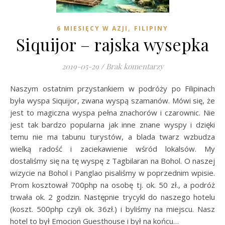
,
6 MIESIĘCY W AZJI
FILIPINY
Siquijor – rajska wysepka
2019-05-29
/
Brak komentarzy
Naszym ostatnim przystankiem w podróży po Filipinach
była wyspa Siquijor, zwana wyspą szamanów. Mówi się, że
jest to magiczna wyspa pełna znachorów i czarownic. Nie
jest tak bardzo popularna jak inne znane wyspy i dzięki
temu nie ma tabunu turystów, a blada twarz wzbudza
wielką radość i zaciekawienie wśród lokalsów. My
dostaliśmy się na tę wyspę z Tagbilaran na Bohol. O naszej
wizycie na Bohol i Panglao pisaliśmy w poprzednim wpisie.
Prom kosztował 700php na osobę tj. ok. 50 zł., a podróż
trwała ok. 2 godzin. Następnie trycykl do naszego hotelu
(koszt. 500php czyli ok. 36zł.) i byliśmy na miejscu. Nasz
hotel to był Emocion Guesthouse i był na końcu…