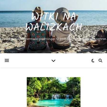
WITKI NA
WALIZKACH
Uciekamy od codzienności podróżując. O podróżach marzymy codziennie.