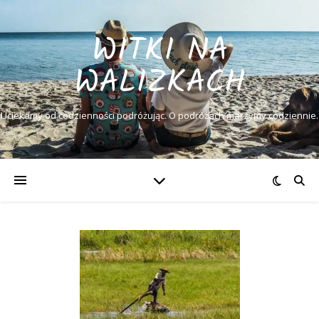
WITKI NA
WALIZKACH
Uciekamy od codzienności podróżując. O podróżach marzymy codziennie.