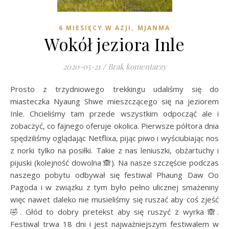
,
6 MIESIĘCY W AZJI
MJANMA
Wokół jeziora Inle
2020-05-21
/
Brak komentarzy
Prosto z trzydniowego trekkingu udaliśmy się do
miasteczka Nyaung Shwe mieszczącego się na jeziorem
Inle. Chcieliśmy tam przede wszystkim odpocząć ale i
zobaczyć, co fajnego oferuje okolica. Pierwsze półtora dnia
spędziliśmy oglądając Netflixa, pijąc piwo i wyściubiając nos
z norki tylko na posiłki. Takie z nas leniuszki, obżartuchy i
pijuski (kolejność dowolna 🙈). Na nasze szczęście podczas
naszego pobytu odbywał się festiwal Phaung Daw Oo
Pagoda i w związku z tym było pełno ulicznej smażeniny
więc nawet daleko nie musieliśmy się ruszać aby coś zjeść
🤣. Głód to dobry pretekst aby się ruszyć z wyrka 🙈.
Festiwal trwa 18 dni i jest najważniejszym festiwalem w