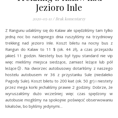
Jezioro Inle
2020-05-11
/
Brak komentarzy
Z Rangunu udaliśmy się do Kalaw ale spędziliśmy tam tylko
jedną noc bo następnego dnia ruszyliśmy na trzydniowy
trekking nad jezioro Inle. Koszt biletu na nocny bus z
Rangun do Kalaw to 11 $ (ok. 44 zł), a czas przejazdu
jakieś 11 godzin. Niestety bus był typu standard nie vip
więc mieliśmy miejsca siedzące, zamiast leżące lub pół
leżące😕. Na dworzec autobusowy dotarliśmy z naszego
hostelu autobusem nr 36 z przystanku Sule (niedaleko
Pagody Sule). Koszt biletu to 200 kiat (ok. 50 gr) i niestety
przez mega korki jechaliśmy prawie 2 godziny. Dobrze, że
wyruszaliśmy dużo wcześniej więc czas spędzony w
autobusie mogliśmy na spokojnie poświęcić obserwowaniu
lokalsów, bo byliśmy jedynymi…