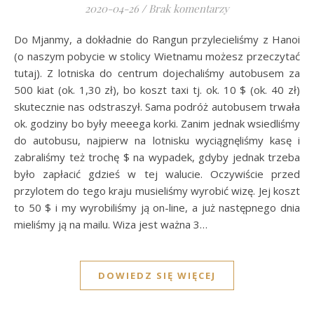
2020-04-26
/
Brak komentarzy
Do Mjanmy, a dokładnie do Rangun przylecieliśmy z Hanoi
(o naszym pobycie w stolicy Wietnamu możesz przeczytać
tutaj). Z lotniska do centrum dojechaliśmy autobusem za
500 kiat (ok. 1,30 zł), bo koszt taxi tj. ok. 10 $ (ok. 40 zł)
skutecznie nas odstraszył. Sama podróż autobusem trwała
ok. godziny bo były meeega korki. Zanim jednak wsiedliśmy
do autobusu, najpierw na lotnisku wyciągnęliśmy kasę i
zabraliśmy też trochę $ na wypadek, gdyby jednak trzeba
było zapłacić gdzieś w tej walucie. Oczywiście przed
przylotem do tego kraju musieliśmy wyrobić wizę. Jej koszt
to 50 $ i my wyrobiliśmy ją on-line, a już następnego dnia
mieliśmy ją na mailu. Wiza jest ważna 3…
DOWIEDZ SIĘ WIĘCEJ