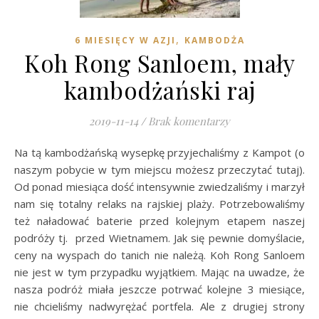
,
6 MIESIĘCY W AZJI
KAMBODŻA
Koh Rong Sanloem, mały
kambodżański raj
2019-11-14
/
Brak komentarzy
Na tą kambodżańską wysepkę przyjechaliśmy z Kampot (o
naszym pobycie w tym miejscu możesz przeczytać tutaj).
Od ponad miesiąca dość intensywnie zwiedzaliśmy i marzył
nam się totalny relaks na rajskiej plaży. Potrzebowaliśmy
też naładować baterie przed kolejnym etapem naszej
podróży tj. przed Wietnamem. Jak się pewnie domyślacie,
ceny na wyspach do tanich nie należą. Koh Rong Sanloem
nie jest w tym przypadku wyjątkiem. Mając na uwadze, że
nasza podróż miała jeszcze potrwać kolejne 3 miesiące,
nie chcieliśmy nadwyrężać portfela. Ale z drugiej strony