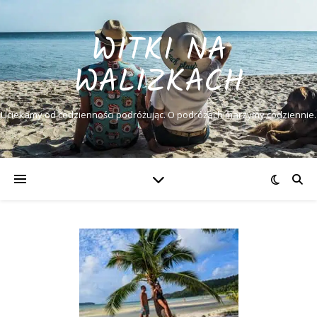
WITKI NA
WALIZKACH
Uciekamy od codzienności podróżując. O podróżach marzymy codziennie.