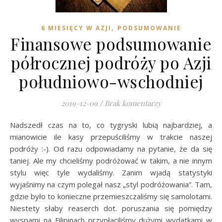
,
6 MIESIĘCY W AZJI
PODSUMOWANIE
Finansowe podsumowanie
półrocznej podróży po Azji
południowo-wschodniej
2019-12-09
/
Brak komentarzy
Nadszedł czas na to, co tygryski lubią najbardziej, a
mianowicie ile kasy przepuściliśmy w trakcie naszej
podróży :-). Od razu odpowiadamy na pytanie, że da się
taniej. Ale my chcieliśmy podróżować w takim, a nie innym
stylu więc tyle wydaliśmy. Zanim wjadą statystyki
wyjaśnimy na czym polegał nasz „styl podróżowania”. Tam,
gdzie było to konieczne przemieszczaliśmy się samolotami.
Niestety słaby reaserch dot. poruszania się pomiędzy
wyspami na Filipinach przypłaciliśmy dużymi wydatkami w