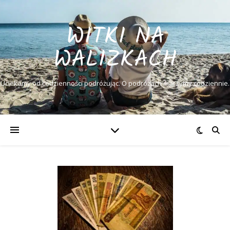
WITKI NA
WALIZKACH
Uciekamy od codzienności podróżując. O podróżach marzymy codziennie.